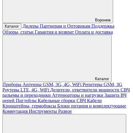
Воронеж
Дилеры
Партнерам и Оптовикам
Поддержка
Каталог
Обзоры, статьи
Гарантия и возврат
Оплата и доставка
Каталог
Приборы
Антенны GSM, 3G, 4G, WiFi
Репитеры GSM, 3G
Роутеры LTE, 4G, WiFi
Делители, ответвители мощности
СВЧ
разъемы и переходники
Аттенюаторы и нагрузки
Защита ВЧ
цепей
Пигтейлы
Кабельные сборки СВЧ
Кабели
Кронштейны, гермобоксы
Блоки питания и комплектующие
Коммутация
Инструменты
Разное