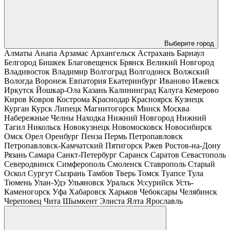
Выберите город
Алматы
Анапа
Арзамас
Архангельск
Астрахань
Барнаул
Белгород
Бишкек
Благовещенск
Брянск
Великий Новгород
Владивосток
Владимир
Волгоград
Волгодонск
Волжский
Вологда
Воронеж
Евпатория
Екатеринбург
Иваново
Ижевск
Иркутск
Йошкар-Ола
Казань
Калининград
Калуга
Кемерово
Киров
Ковров
Кострома
Краснодар
Красноярск
Кузнецк
Курган
Курск
Липецк
Магнитогорск
Минск
Москва
Набережные Челны
Находка
Нижний Новгород
Нижний
Тагил
Никольск
Новокузнецк
Новомосковск
Новосибирск
Омск
Орел
Оренбург
Пенза
Пермь
Петропавловск
Петропавловск-Камчатский
Пятигорск
Ржев
Ростов-на-Дону
Рязань
Самара
Санкт-Петербург
Саранск
Саратов
Севастополь
Северодвинск
Симферополь
Смоленск
Ставрополь
Старый
Оскол
Сургут
Сызрань
Тамбов
Тверь
Томск
Туапсе
Тула
Тюмень
Улан-Удэ
Ульяновск
Уральск
Уссурийск
Усть-
Каменогорск
Уфа
Хабаровск
Харьков
Чебоксары
Челябинск
Череповец
Чита
Шымкент
Элиста
Ялта
Ярославль