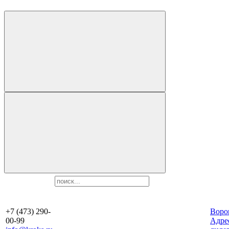
+7 (473) 290-
Воро
00-99
Aдре