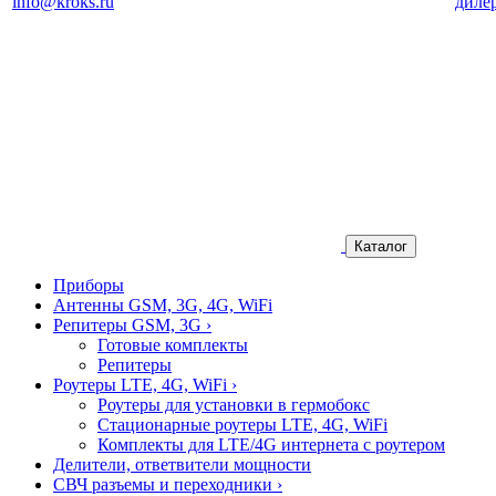
info@kroks.ru
диле
Каталог
Приборы
Антенны GSM, 3G, 4G, WiFi
Репитеры GSM, 3G
›
Готовые комплекты
Репитеры
Роутеры LTE, 4G, WiFi
›
Роутеры для установки в гермобокс
Стационарные роутеры LTE, 4G, WiFi
Комплекты для LTE/4G интернета с роутером
Делители, ответвители мощности
СВЧ разъемы и переходники
›