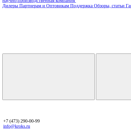
научно-производственная компания
Дилеры
Партнерам и Оптовикам
Поддержка
Обзоры, статьи
Га
+7 (473) 290-00-99
info@kroks.ru