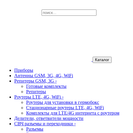
Каталог
Приборы
Антенны GSM, 3G, 4G, WiFi
Репитеры GSM, 3G
›
Готовые комплекты
Репитеры
Роутеры LTE, 4G, WiFi
›
Роутеры для установки в гермобокс
Стационарные роутеры LTE, 4G, WiFi
Комплекты для LTE/4G интернета с роутером
Делители, ответвители мощности
СВЧ разъемы и переходники
›
Разъемы