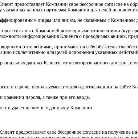
лиент предоставляет Компании свое бессрочное согласие на обр
у указанных данных партнерам Компании для целей исполнения 
неаффилированным лицам или лицам, не связанным с Компанией
оторые связаны с Компанией договорными отношениями
(курьер
возможности информирования Клиента о проводимых акциях, пре
говорными отношениями, принимают на себя обязательства обес
мацию исключительно для целей исполнения указанных действий 
рсональных данных Клиента от неавторизованного доступа, изм
логин и пароль, используемые им для идентификации на сайте К
 хранении пароля, а также при его вводе.
бовать удаление личных данных у Компании.
лиент предоставляет свое бессрочное согласие на получение ин
кламного характера, в том числе о текущих маркетинговых акц