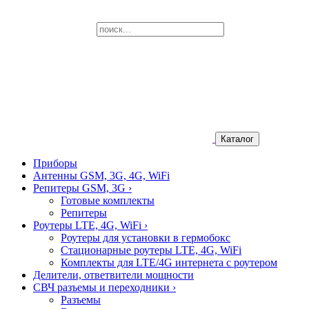
Каталог
Приборы
Антенны GSM, 3G, 4G, WiFi
Репитеры GSM, 3G
›
Готовые комплекты
Репитеры
Роутеры LTE, 4G, WiFi
›
Роутеры для установки в гермобокс
Стационарные роутеры LTE, 4G, WiFi
Комплекты для LTE/4G интернета с роутером
Делители, ответвители мощности
СВЧ разъемы и переходники
›
Разъемы