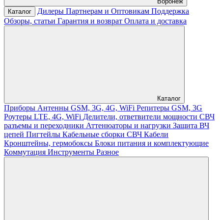
Воронеж
Дилеры
Партнерам и Оптовикам
Поддержка
Каталог
Обзоры, статьи
Гарантия и возврат
Оплата и доставка
Каталог
Приборы
Антенны GSM, 3G, 4G, WiFi
Репитеры GSM, 3G
Роутеры LTE, 4G, WiFi
Делители, ответвители мощности
СВЧ
разъемы и переходники
Аттенюаторы и нагрузки
Защита ВЧ
цепей
Пигтейлы
Кабельные сборки СВЧ
Кабели
Кронштейны, гермобоксы
Блоки питания и комплектующие
Коммутация
Инструменты
Разное