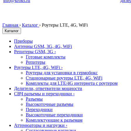
info@kroks.ru
диле
Главная
›
Каталог
›
Роутеры LTE, 4G, WiFi
Каталог
Приборы
Антенны GSM, 3G, 4G, WiFi
Репитеры GSM, 3G
›
Готовые комплекты
Репитеры
Роутеры LTE, 4G, WiFi
›
Роутеры для установки в гермобокс
Стационарные роутеры LTE, 4G, WiFi
Комплекты для LTE/4G интернета с роутером
Делители, ответвители мощности
СВЧ разъемы и переходники
›
Разъемы
Высокоточные разъемы
Переходники
Высокоточные переходники
Комплектующие к разъемам
Аттенюаторы и нагрузки
›
Согласованные нагрузки