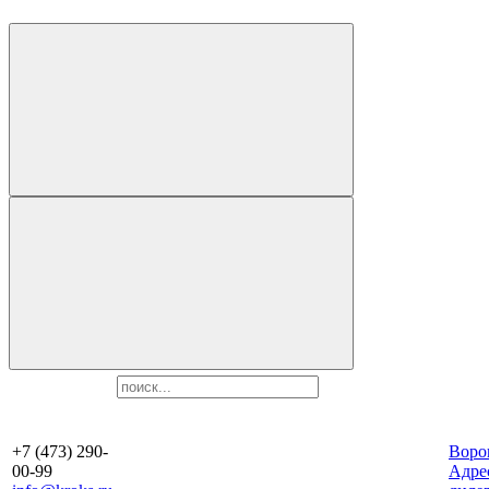
+7 (473) 290-
Воро
00-99
Aдре