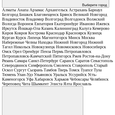
Выберите город
Алматы
Анапа
Арзамас
Архангельск
Астрахань
Барнаул
Белгород
Бишкек
Благовещенск
Брянск
Великий Новгород
Владивосток
Владимир
Волгоград
Волгодонск
Волжский
Вологда
Воронеж
Евпатория
Екатеринбург
Иваново
Ижевск
Иркутск
Йошкар-Ола
Казань
Калининград
Калуга
Кемерово
Киров
Ковров
Кострома
Краснодар
Красноярск
Кузнецк
Курган
Курск
Липецк
Магнитогорск
Минск
Москва
Набережные Челны
Находка
Нижний Новгород
Нижний
Тагил
Никольск
Новокузнецк
Новомосковск
Новосибирск
Омск
Орел
Оренбург
Пенза
Пермь
Петропавловск
Петропавловск-Камчатский
Пятигорск
Ржев
Ростов-на-Дону
Рязань
Самара
Санкт-Петербург
Саранск
Саратов
Севастополь
Северодвинск
Симферополь
Смоленск
Ставрополь
Старый
Оскол
Сургут
Сызрань
Тамбов
Тверь
Томск
Туапсе
Тула
Тюмень
Улан-Удэ
Ульяновск
Уральск
Уссурийск
Усть-
Каменогорск
Уфа
Хабаровск
Харьков
Чебоксары
Челябинск
Череповец
Чита
Шымкент
Элиста
Ялта
Ярославль