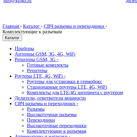
info@kroks.ru
диле
Главная
›
Каталог
›
СВЧ разъемы и переходники
›
Комплектующие к разъемам
Каталог
Приборы
Антенны GSM, 3G, 4G, WiFi
Репитеры GSM, 3G
›
Готовые комплекты
Репитеры
Роутеры LTE, 4G, WiFi
›
Роутеры для установки в гермобокс
Стационарные роутеры LTE, 4G, WiFi
Комплекты для LTE/4G интернета с роутером
Делители, ответвители мощности
СВЧ разъемы и переходники
›
Разъемы
Высокоточные разъемы
Переходники
Высокоточные переходники
Комплектующие к разъемам
Аттенюаторы и нагрузки
›