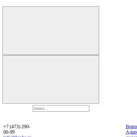
+7 (473) 290-
Воро
00-99
Aдре