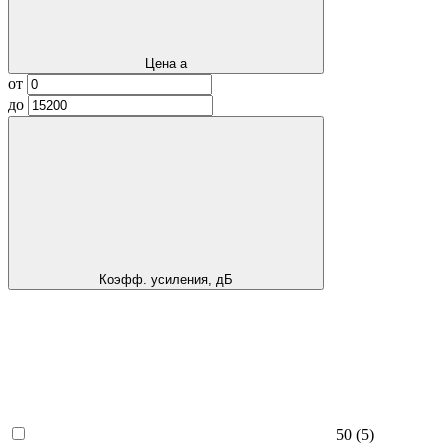
Цена
a
от
до
Коэфф. усиления, дБ
50
(5)