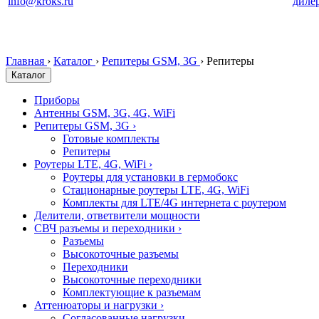
info@kroks.ru
диле
Главная
›
Каталог
›
Репитеры GSM, 3G
›
Репитеры
Каталог
Приборы
Антенны GSM, 3G, 4G, WiFi
Репитеры GSM, 3G
›
Готовые комплекты
Репитеры
Роутеры LTE, 4G, WiFi
›
Роутеры для установки в гермобокс
Стационарные роутеры LTE, 4G, WiFi
Комплекты для LTE/4G интернета с роутером
Делители, ответвители мощности
СВЧ разъемы и переходники
›
Разъемы
Высокоточные разъемы
Переходники
Высокоточные переходники
Комплектующие к разъемам
Аттенюаторы и нагрузки
›
Согласованные нагрузки