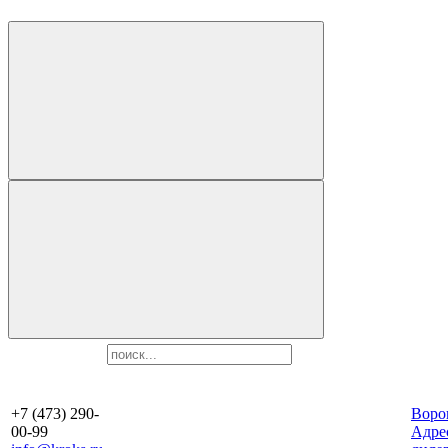
+7 (473) 290-
Воро
00-99
Aдре