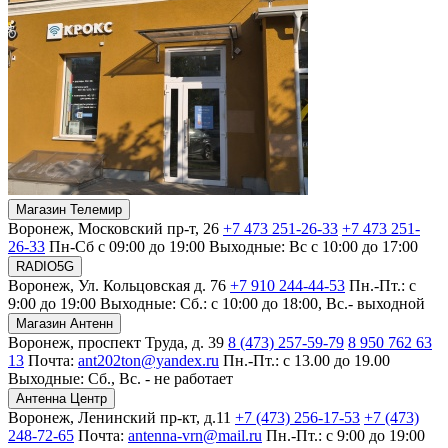
Магазин Телемир
Воронеж, Московский пр-т, 26
+7 473 251-26-33
+7 473 251-
26-33
Пн-Сб с 09:00 до 19:00
Выходные: Вс с 10:00 до 17:00
RADIO5G
Воронеж, Ул. Кольцовская д. 76
+7 910 244-44-53
Пн.-Пт.: с
9:00 до 19:00
Выходные: Сб.: с 10:00 до 18:00, Вс.- выходной
Магазин Антенн
Воронеж, проспект Труда, д. 39
8 (473) 257-59-79
8 950 762 63
13
Почта:
ant202ton@yandex.ru
Пн.-Пт.: с 13.00 до 19.00
Выходные: Сб., Вс. - не работает
Антенна Центр
Воронеж, Ленинский пр-кт, д.11
+7 (473) 256-17-53
+7 (473)
248-72-65
Почта:
antenna-vrn@mail.ru
Пн.-Пт.: с 9:00 до 19:00