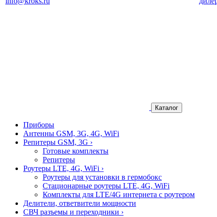
info@kroks.ru
диле
Каталог
Приборы
Антенны GSM, 3G, 4G, WiFi
Репитеры GSM, 3G
›
Готовые комплекты
Репитеры
Роутеры LTE, 4G, WiFi
›
Роутеры для установки в гермобокс
Стационарные роутеры LTE, 4G, WiFi
Комплекты для LTE/4G интернета с роутером
Делители, ответвители мощности
СВЧ разъемы и переходники
›