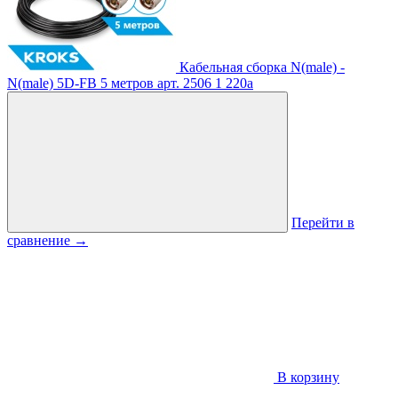
Кабельная сборка N(male) -
N(male) 5D-FB 5 метров
арт. 2506
1 220
a
Перейти в
сравнение
→
В корзину