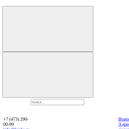
+7 (473) 290-
Воро
00-99
Aдре