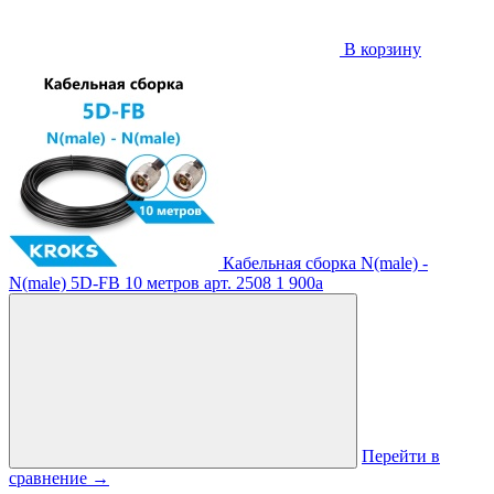
В корзину
Кабельная сборка N(male) -
N(male) 5D-FB 10 метров
арт. 2508
1 900
a
Перейти в
сравнение
→