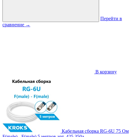
Перейти в
сравнение
→
В корзину
Кабельная сборка RG-6U 75 Ом
F(male) - F(male) 5 метров
арт. 425
350
a