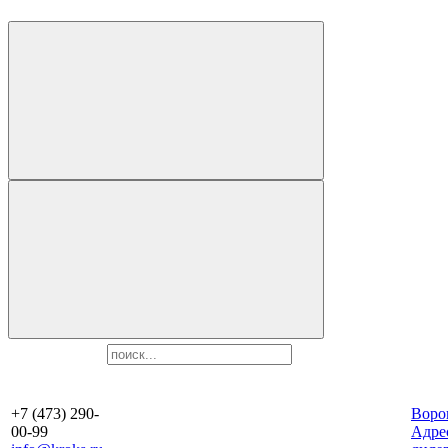
+7 (473) 290-
Воро
00-99
Aдре