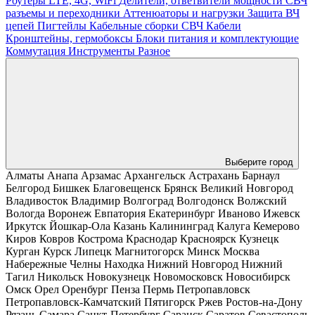
Роутеры LTE, 4G, WiFi
Делители, ответвители мощности
СВЧ
разъемы и переходники
Аттенюаторы и нагрузки
Защита ВЧ
цепей
Пигтейлы
Кабельные сборки СВЧ
Кабели
Кронштейны, гермобоксы
Блоки питания и комплектующие
Коммутация
Инструменты
Разное
Выберите город
Алматы
Анапа
Арзамас
Архангельск
Астрахань
Барнаул
Белгород
Бишкек
Благовещенск
Брянск
Великий Новгород
Владивосток
Владимир
Волгоград
Волгодонск
Волжский
Вологда
Воронеж
Евпатория
Екатеринбург
Иваново
Ижевск
Иркутск
Йошкар-Ола
Казань
Калининград
Калуга
Кемерово
Киров
Ковров
Кострома
Краснодар
Красноярск
Кузнецк
Курган
Курск
Липецк
Магнитогорск
Минск
Москва
Набережные Челны
Находка
Нижний Новгород
Нижний
Тагил
Никольск
Новокузнецк
Новомосковск
Новосибирск
Омск
Орел
Оренбург
Пенза
Пермь
Петропавловск
Петропавловск-Камчатский
Пятигорск
Ржев
Ростов-на-Дону
Рязань
Самара
Санкт-Петербург
Саранск
Саратов
Севастополь