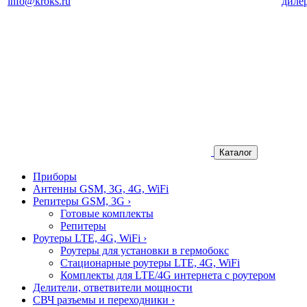
info@kroks.ru
диле
Каталог
Приборы
Антенны GSM, 3G, 4G, WiFi
Репитеры GSM, 3G
›
Готовые комплекты
Репитеры
Роутеры LTE, 4G, WiFi
›
Роутеры для установки в гермобокс
Стационарные роутеры LTE, 4G, WiFi
Комплекты для LTE/4G интернета с роутером
Делители, ответвители мощности
СВЧ разъемы и переходники
›