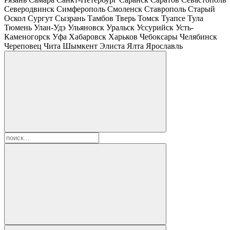
Северодвинск
Симферополь
Смоленск
Ставрополь
Старый
Оскол
Сургут
Сызрань
Тамбов
Тверь
Томск
Туапсе
Тула
Тюмень
Улан-Удэ
Ульяновск
Уральск
Уссурийск
Усть-
Каменогорск
Уфа
Хабаровск
Харьков
Чебоксары
Челябинск
Череповец
Чита
Шымкент
Элиста
Ялта
Ярославль