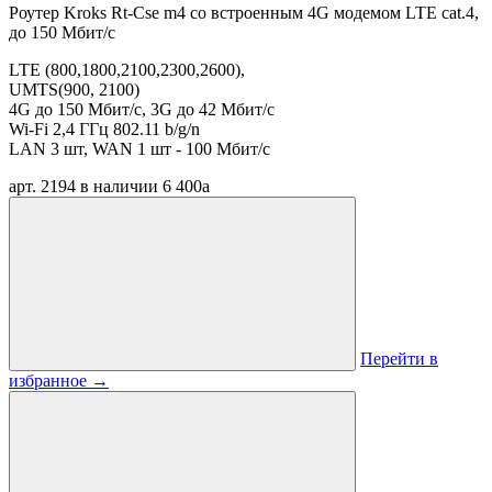
Роутер Kroks Rt-Cse m4 со встроенным 4G модемом LTE cat.4,
до 150 Мбит/с
LTE (800,1800,2100,2300,2600),
UMTS(900, 2100)
4G до 150 Мбит/с,
3G до 42 Мбит/с
Wi-Fi 2,4 ГГц 802.11 b/g/n
LAN 3 шт, WAN 1 шт - 100 Мбит/с
арт. 2194
в наличии
6 400
a
Перейти в
избранное
→