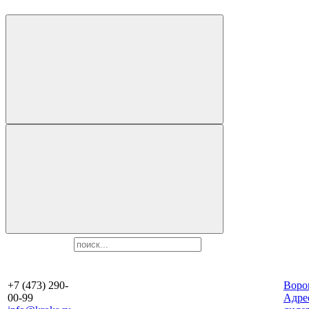
+7 (473) 290-
Воро
00-99
Aдре