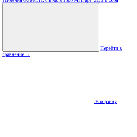
усиления GSM/LTE сигнала 1800 МГц
арт. 2272
8 200
a
Перейти в
сравнение
→
В корзину