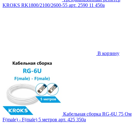
KROKS RK1800/2100/2600-55
арт. 2590
11 450
a
В корзину
Кабельная сборка RG-6U 75 Ом
F(male) - F(male) 5 метров
арт. 425
350
a