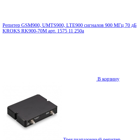
Репитер GSM900, UMTS900, LTE900 сигналов 900 МГц 70 дБ
KROKS RK900-70M
арт. 1575
11 250
a
В корзину
Трехдиапазонный репитер