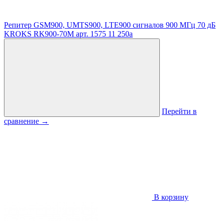
Репитер GSM900, UMTS900, LTE900 сигналов 900 МГц 70 дБ
KROKS RK900-70M
арт. 1575
11 250
a
Перейти в
сравнение
→
В корзину