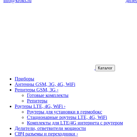
info@kroks.ru
диле
Каталог
Приборы
Антенны GSM, 3G, 4G, WiFi
Репитеры GSM, 3G
›
Готовые комплекты
Репитеры
Роутеры LTE, 4G, WiFi
›
Роутеры для установки в гермобокс
Стационарные роутеры LTE, 4G, WiFi
Комплекты для LTE/4G интернета с роутером
Делители, ответвители мощности
СВЧ разъемы и переходники
›