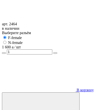
арт. 2464
в наличии
Выберите разъём
F-female
N-female
1 600
a
⁄ шт
В корзину