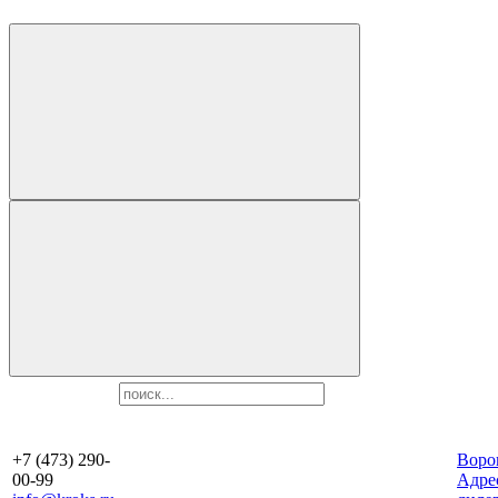
+7 (473) 290-
Воро
00-99
Aдре