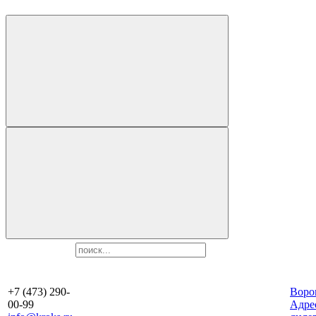
+7 (473) 290-
Воро
00-99
Aдре