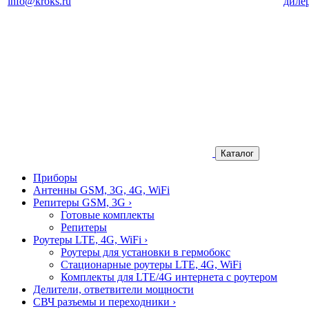
info@kroks.ru
диле
Каталог
Приборы
Антенны GSM, 3G, 4G, WiFi
Репитеры GSM, 3G
›
Готовые комплекты
Репитеры
Роутеры LTE, 4G, WiFi
›
Роутеры для установки в гермобокс
Стационарные роутеры LTE, 4G, WiFi
Комплекты для LTE/4G интернета с роутером
Делители, ответвители мощности
СВЧ разъемы и переходники
›