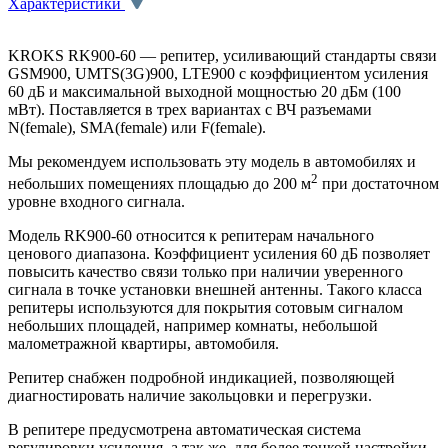
Характеристики
KROKS RK900-60 — репитер
, у
силивающий стандарты связи
GSM900, UMTS(3G)900, LTE900
с коэффициентом усиления
60 дБ и максимальной выходной мощностью 20 дБм (100
мВт). Поставляется в трех вариантах с ВЧ разъемами
N(female), SMA(female) или F(female).
Мы рекомендуем использовать эту модель в автомобилях и
2
небольших помещениях площадью до 200 м
при достаточном
уровне входного сигнала.
Модель RK900-60 относится к репитерам начального
ценового диапазона. Коэффициент усиления 60 дБ позволяет
повысить качество связи только при наличии уверенного
сигнала в точке установки внешней антенны. Такого класса
репитеры используются для покрытия сотовым сигналом
небольших площадей, например комнаты, небольшой
малометражной квартиры, автомобиля.
Репитер снабжен подробной индикацией, позволяющей
диагностировать наличие закольцовки и перегрузки.
В репитере предусмотрена автоматическая система
регулировки усиления, а так же, для более тонкой настройки,