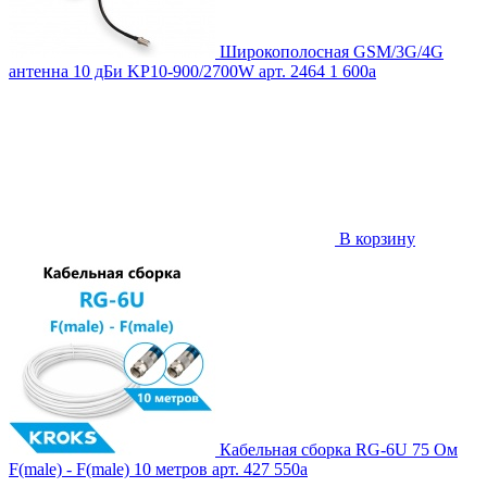
Широкополосная GSM/3G/4G
антенна 10 дБи KP10-900/2700W
арт. 2464
1 600
a
В корзину
Кабельная сборка RG-6U 75 Ом
F(male) - F(male) 10 метров
арт. 427
550
a