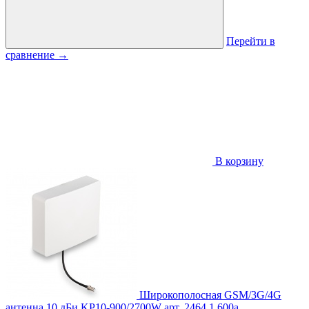
Перейти в
сравнение
→
В корзину
Широкополосная GSM/3G/4G
антенна 10 дБи KP10-900/2700W
арт. 2464
1 600
a