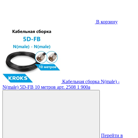
В корзину
Кабельная сборка N(male) -
N(male) 5D-FB 10 метров
арт. 2508
1 900
a
Перейти в