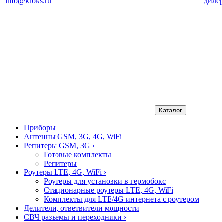
info@kroks.ru
диле
Каталог
Приборы
Антенны GSM, 3G, 4G, WiFi
Репитеры GSM, 3G
›
Готовые комплекты
Репитеры
Роутеры LTE, 4G, WiFi
›
Роутеры для установки в гермобокс
Стационарные роутеры LTE, 4G, WiFi
Комплекты для LTE/4G интернета с роутером
Делители, ответвители мощности
СВЧ разъемы и переходники
›