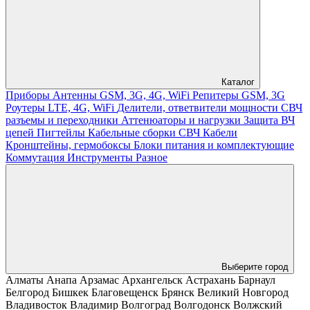
Каталог
Приборы
Антенны GSM, 3G, 4G, WiFi
Репитеры GSM, 3G
Роутеры LTE, 4G, WiFi
Делители, ответвители мощности
СВЧ
разъемы и переходники
Аттенюаторы и нагрузки
Защита ВЧ
цепей
Пигтейлы
Кабельные сборки СВЧ
Кабели
Кронштейны, гермобоксы
Блоки питания и комплектующие
Коммутация
Инструменты
Разное
Выберите город
Алматы
Анапа
Арзамас
Архангельск
Астрахань
Барнаул
Белгород
Бишкек
Благовещенск
Брянск
Великий Новгород
Владивосток
Владимир
Волгоград
Волгодонск
Волжский