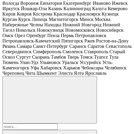
Вологда
Воронеж
Евпатория
Екатеринбург
Иваново
Ижевск
Иркутск
Йошкар-Ола
Казань
Калининград
Калуга
Кемерово
Киров
Ковров
Кострома
Краснодар
Красноярск
Кузнецк
Курган
Курск
Липецк
Магнитогорск
Минск
Москва
Набережные Челны
Находка
Нижний Новгород
Нижний
Тагил
Никольск
Новокузнецк
Новомосковск
Новосибирск
Омск
Орел
Оренбург
Пенза
Пермь
Петропавловск
Петропавловск-Камчатский
Пятигорск
Ржев
Ростов-на-Дону
Рязань
Самара
Санкт-Петербург
Саранск
Саратов
Севастополь
Северодвинск
Симферополь
Смоленск
Ставрополь
Старый
Оскол
Сургут
Сызрань
Тамбов
Тверь
Томск
Туапсе
Тула
Тюмень
Улан-Удэ
Ульяновск
Уральск
Уссурийск
Усть-
Каменогорск
Уфа
Хабаровск
Харьков
Чебоксары
Челябинск
Череповец
Чита
Шымкент
Элиста
Ялта
Ярославль