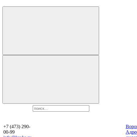
+7 (473) 290-
Воро
00-99
Aдре