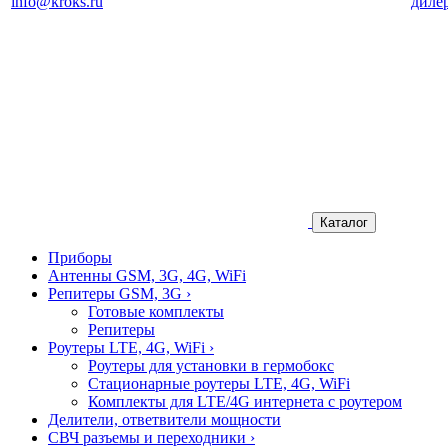
info@kroks.ru
диле
Каталог
Приборы
Антенны GSM, 3G, 4G, WiFi
Репитеры GSM, 3G
›
Готовые комплекты
Репитеры
Роутеры LTE, 4G, WiFi
›
Роутеры для установки в гермобокс
Стационарные роутеры LTE, 4G, WiFi
Комплекты для LTE/4G интернета с роутером
Делители, ответвители мощности
СВЧ разъемы и переходники
›