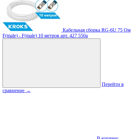
Кабельная сборка RG-6U 75 Ом
F(male) - F(male) 10 метров
арт. 427
550
a
Перейти в
сравнение
→
В корзину