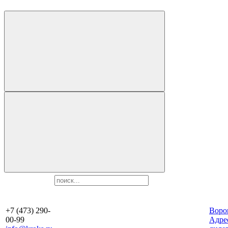
+7 (473) 290-
Воро
00-99
Aдре