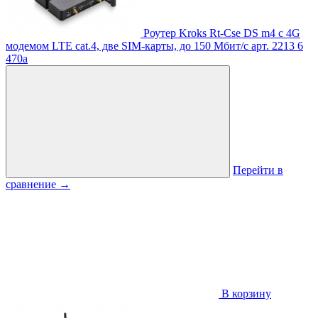
Роутер Kroks Rt-Cse DS m4 с 4G
модемом LTE cat.4, две SIM-карты, до 150 Мбит/с
арт. 2213
6
470
a
Перейти в
сравнение
→
В корзину