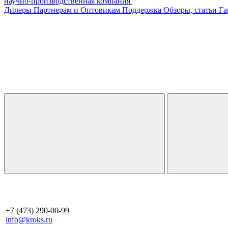
научно-производственная компания
Дилеры
Партнерам и Оптовикам
Поддержка
Обзоры, статьи
Га
+7 (473) 290-00-99
info@kroks.ru