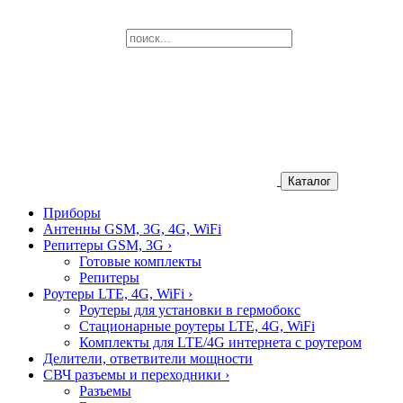
Каталог
Приборы
Антенны GSM, 3G, 4G, WiFi
Репитеры GSM, 3G
›
Готовые комплекты
Репитеры
Роутеры LTE, 4G, WiFi
›
Роутеры для установки в гермобокс
Стационарные роутеры LTE, 4G, WiFi
Комплекты для LTE/4G интернета с роутером
Делители, ответвители мощности
СВЧ разъемы и переходники
›
Разъемы