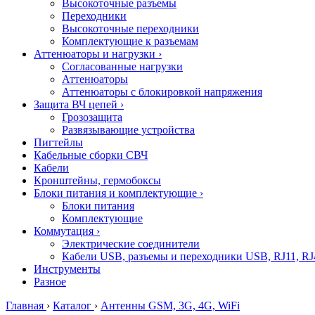
Высокоточные разъемы
Переходники
Высокоточные переходники
Комплектующие к разъемам
Аттенюаторы и нагрузки
›
Согласованные нагрузки
Аттенюаторы
Аттенюаторы с блокировкой напряжения
Защита ВЧ цепей
›
Грозозащита
Развязывающие устройства
Пигтейлы
Кабельные сборки СВЧ
Кабели
Кронштейны, гермобоксы
Блоки питания и комплектующие
›
Блоки питания
Комплектующие
Коммутация
›
Электрические соединители
Кабели USB, разъемы и переходники USB, RJ11, RJ
Инструменты
Разное
Главная
›
Каталог
›
Антенны GSM, 3G, 4G, WiFi