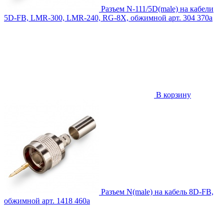
Разъем N-111/5D(male) на кабели
5D-FB, LMR-300, LMR-240, RG-8X, обжимной
арт. 304
370
a
В корзину
Разъем N(male) на кабель 8D-FB,
обжимной
арт. 1418
460
a