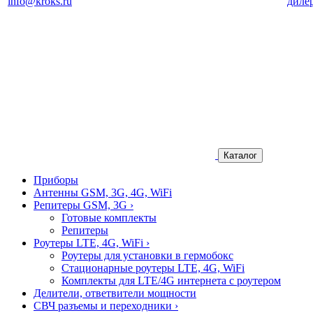
info@kroks.ru
диле
Каталог
Приборы
Антенны GSM, 3G, 4G, WiFi
Репитеры GSM, 3G
›
Готовые комплекты
Репитеры
Роутеры LTE, 4G, WiFi
›
Роутеры для установки в гермобокс
Стационарные роутеры LTE, 4G, WiFi
Комплекты для LTE/4G интернета с роутером
Делители, ответвители мощности
СВЧ разъемы и переходники
›