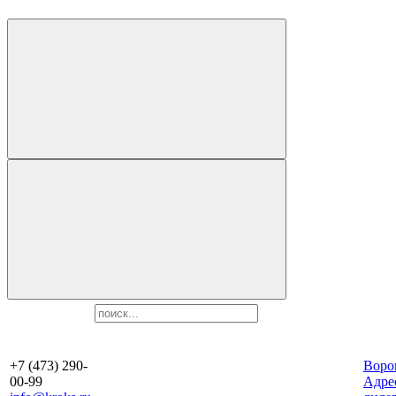
+7 (473) 290-
Воро
00-99
Aдре