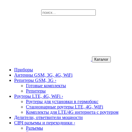
Каталог
Приборы
Антенны GSM, 3G, 4G, WiFi
Репитеры GSM, 3G
›
Готовые комплекты
Репитеры
Роутеры LTE, 4G, WiFi
›
Роутеры для установки в гермобокс
Стационарные роутеры LTE, 4G, WiFi
Комплекты для LTE/4G интернета с роутером
Делители, ответвители мощности
СВЧ разъемы и переходники
›
Разъемы