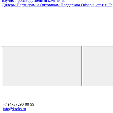
научно-производственная компания
Дилеры
Партнерам и Оптовикам
Поддержка
Обзоры, статьи
Га
+7 (473) 290-00-99
info@kroks.ru