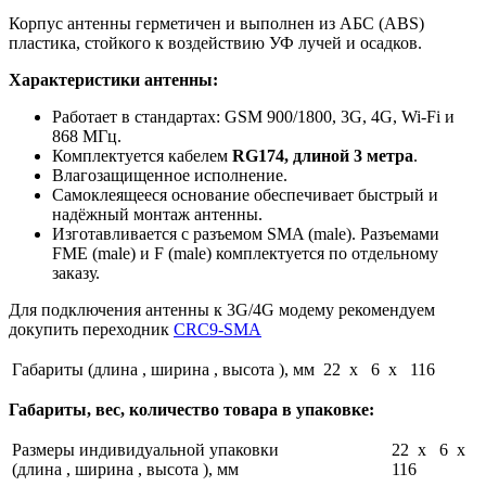
Корпус антенны герметичен и выполнен из АБС (ABS)
пластика, стойкого к воздействию УФ лучей и осадков.
Характеристики антенны:
Работает в стандартах: GSM 900/1800, 3G, 4G, Wi-Fi и
868 МГц.
Комплектуется кабелем
RG174, длиной 3 метра
.
Влагозащищенное исполнение.
Самоклеящееся основание обеспечивает быстрый и
надёжный монтаж антенны.
Изготавливается с разъемом SMA (male). Разъемами
FME (male) и F (male) комплектуется по отдельному
заказу.
Для подключения антенны к 3G/4G модему рекомендуем
докупить переходник
CRC9-SMA
Габариты (длина , ширина , высота ), мм
22 x 6 x 116
Габариты, вес, количество товара в упаковке:
Размеры индивидуальной упаковки
22 x 6 x
(длина , ширина , высота ), мм
116