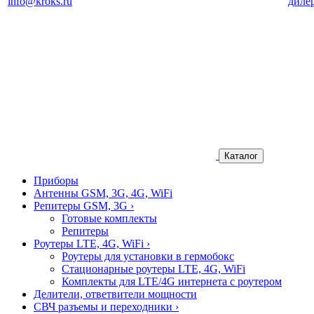
info@kroks.ru
диле
Каталог
Приборы
Антенны GSM, 3G, 4G, WiFi
Репитеры GSM, 3G
›
Готовые комплекты
Репитеры
Роутеры LTE, 4G, WiFi
›
Роутеры для установки в гермобокс
Стационарные роутеры LTE, 4G, WiFi
Комплекты для LTE/4G интернета с роутером
Делители, ответвители мощности
СВЧ разъемы и переходники
›