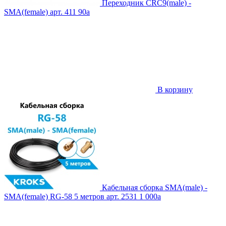
Переходник CRC9(male) -
SMA(female)
арт. 411
90
a
В корзину
Кабельная сборка SMA(male) -
SMA(female) RG-58 5 метров
арт. 2531
1 000
a