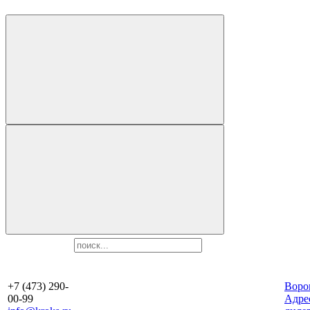
+7 (473) 290-
Воро
00-99
Aдре