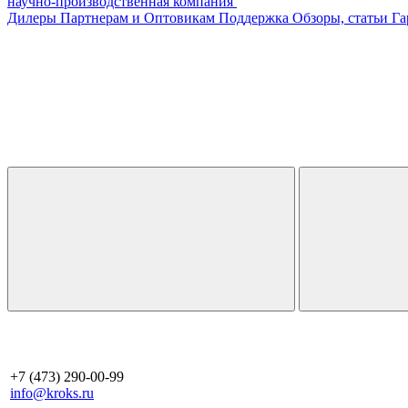
научно-производственная компания
Дилеры
Партнерам и Оптовикам
Поддержка
Обзоры, статьи
Га
+7 (473) 290-00-99
info@kroks.ru