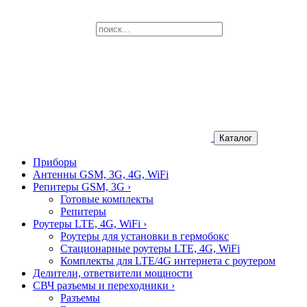
Каталог
Приборы
Антенны GSM, 3G, 4G, WiFi
Репитеры GSM, 3G
›
Готовые комплекты
Репитеры
Роутеры LTE, 4G, WiFi
›
Роутеры для установки в гермобокс
Стационарные роутеры LTE, 4G, WiFi
Комплекты для LTE/4G интернета с роутером
Делители, ответвители мощности
СВЧ разъемы и переходники
›
Разъемы