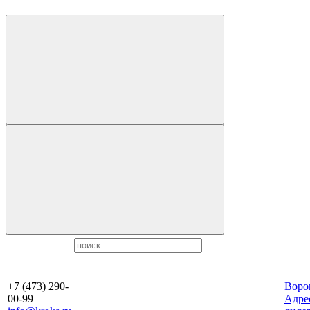
+7 (473) 290-
Воро
00-99
Aдре