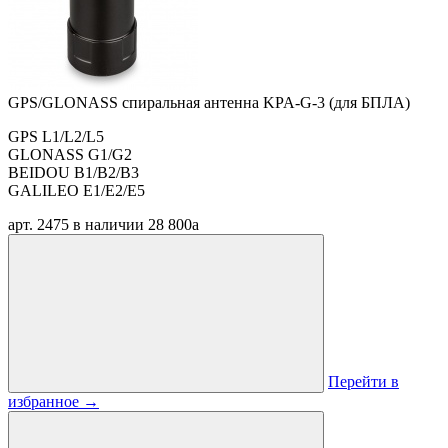
GPS/GLONASS спиральная антенна KPA-G-3 (для БПЛА)
GPS L1/L2/L5
GLONASS G1/G2
BEIDOU B1/B2/B3
GALILEO E1/E2/E5
арт. 2475
в наличии
28 800
a
Перейти в
избранное
→