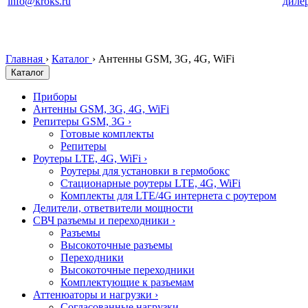
info@kroks.ru
диле
Главная
›
Каталог
›
Антенны GSM, 3G, 4G, WiFi
Каталог
Приборы
Антенны GSM, 3G, 4G, WiFi
Репитеры GSM, 3G
›
Готовые комплекты
Репитеры
Роутеры LTE, 4G, WiFi
›
Роутеры для установки в гермобокс
Стационарные роутеры LTE, 4G, WiFi
Комплекты для LTE/4G интернета с роутером
Делители, ответвители мощности
СВЧ разъемы и переходники
›
Разъемы
Высокоточные разъемы
Переходники
Высокоточные переходники
Комплектующие к разъемам
Аттенюаторы и нагрузки
›
Согласованные нагрузки