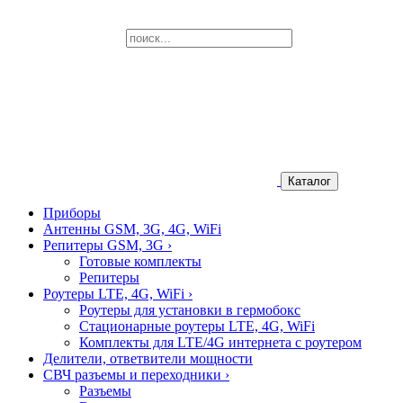
Каталог
Приборы
Антенны GSM, 3G, 4G, WiFi
Репитеры GSM, 3G
›
Готовые комплекты
Репитеры
Роутеры LTE, 4G, WiFi
›
Роутеры для установки в гермобокс
Стационарные роутеры LTE, 4G, WiFi
Комплекты для LTE/4G интернета с роутером
Делители, ответвители мощности
СВЧ разъемы и переходники
›
Разъемы