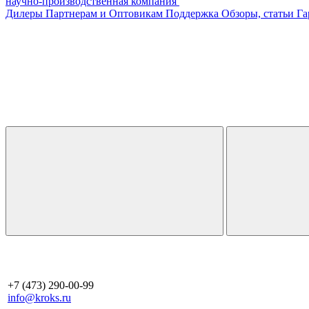
научно-производственная компания
Дилеры
Партнерам и Оптовикам
Поддержка
Обзоры, статьи
Га
+7 (473) 290-00-99
info@kroks.ru