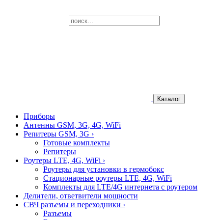
Каталог
Приборы
Антенны GSM, 3G, 4G, WiFi
Репитеры GSM, 3G
›
Готовые комплекты
Репитеры
Роутеры LTE, 4G, WiFi
›
Роутеры для установки в гермобокс
Стационарные роутеры LTE, 4G, WiFi
Комплекты для LTE/4G интернета с роутером
Делители, ответвители мощности
СВЧ разъемы и переходники
›
Разъемы