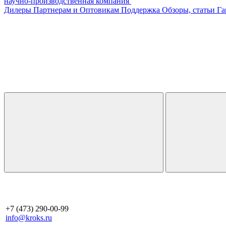
научно-производственная компания
Дилеры
Партнерам и Оптовикам
Поддержка
Обзоры, статьи
Га
+7 (473) 290-00-99
info@kroks.ru