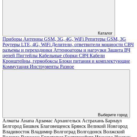
Каталог
Приборы
Антенны GSM, 3G, 4G, WiFi
Репитеры GSM, 3G
Роутеры LTE, 4G, WiFi
Делители, ответвители мощности
СВЧ
разъемы и переходники
Аттенюаторы и нагрузки
Защита ВЧ
цепей
Пигтейлы
Кабельные сборки СВЧ
Кабели
Кронштейны, гермобоксы
Блоки питания и комплектующие
Коммутация
Инструменты
Разное
Выберите город
Алматы
Анапа
Арзамас
Архангельск
Астрахань
Барнаул
Белгород
Бишкек
Благовещенск
Брянск
Великий Новгород
Владивосток
Владимир
Волгоград
Волгодонск
Волжский