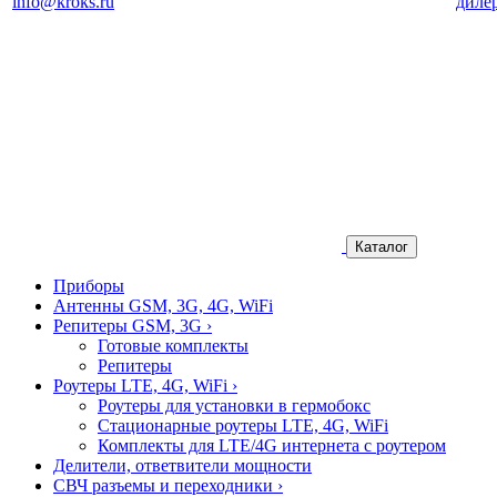
info@kroks.ru
диле
Каталог
Приборы
Антенны GSM, 3G, 4G, WiFi
Репитеры GSM, 3G
›
Готовые комплекты
Репитеры
Роутеры LTE, 4G, WiFi
›
Роутеры для установки в гермобокс
Стационарные роутеры LTE, 4G, WiFi
Комплекты для LTE/4G интернета с роутером
Делители, ответвители мощности
СВЧ разъемы и переходники
›