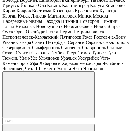
Вологда
Воронеж
Евпатория
Екатеринбург
Иваново
Ижевск
Иркутск
Йошкар-Ола
Казань
Калининград
Калуга
Кемерово
Киров
Ковров
Кострома
Краснодар
Красноярск
Кузнецк
Курган
Курск
Липецк
Магнитогорск
Минск
Москва
Набережные Челны
Находка
Нижний Новгород
Нижний
Тагил
Никольск
Новокузнецк
Новомосковск
Новосибирск
Омск
Орел
Оренбург
Пенза
Пермь
Петропавловск
Петропавловск-Камчатский
Пятигорск
Ржев
Ростов-на-Дону
Рязань
Самара
Санкт-Петербург
Саранск
Саратов
Севастополь
Северодвинск
Симферополь
Смоленск
Ставрополь
Старый
Оскол
Сургут
Сызрань
Тамбов
Тверь
Томск
Туапсе
Тула
Тюмень
Улан-Удэ
Ульяновск
Уральск
Уссурийск
Усть-
Каменогорск
Уфа
Хабаровск
Харьков
Чебоксары
Челябинск
Череповец
Чита
Шымкент
Элиста
Ялта
Ярославль