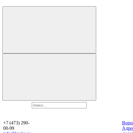
+7 (473) 290-
Воро
00-99
Aдре