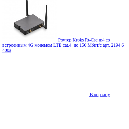
Роутер Kroks Rt-Cse m4 со
встроенным 4G модемом LTE cat.4, до 150 Мбит/с
арт. 2194
6
400
a
В корзину