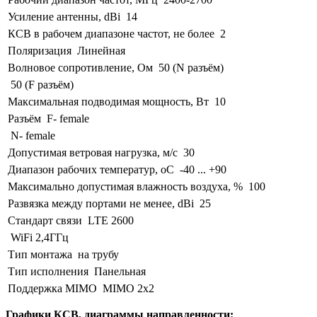
Усиление антенны, dBi
14
КСВ в рабочем диапазоне частот, не более
2
Поляризация
Линейная
Волновое сопротивление, Ом
50 (N разъём)
50 (F разъём)
Максимальная подводимая мощность, Вт
10
Разъём
F- female
N- female
Допустимая ветровая нагрузка, м/с
30
Диапазон рабочих температур, оС
-40 ... +90
Максимально допустимая влажность воздуха, %
100
Развязка между портами не менее, dBi
25
Стандарт связи
LTE 2600
WiFi 2,4ГГц
Тип монтажа
на трубу
Тип исполнения
Панельная
Поддержка MIMO
MIMO 2x2
Графики КСВ, диаграммы направленности: