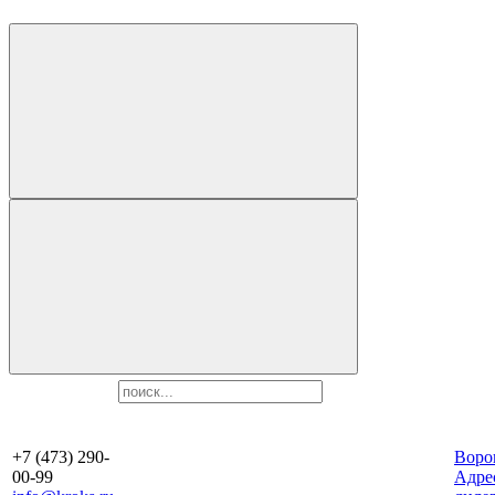
+7 (473) 290-
Воро
00-99
Aдре