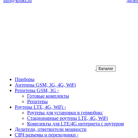
info@kroks.ru
диле
Каталог
Приборы
Антенны GSM, 3G, 4G, WiFi
Репитеры GSM, 3G
›
Готовые комплекты
Репитеры
Роутеры LTE, 4G, WiFi
›
Роутеры для установки в гермобокс
Стационарные роутеры LTE, 4G, WiFi
Комплекты для LTE/4G интернета с роутером
Делители, ответвители мощности
СВЧ разъемы и переходники
›