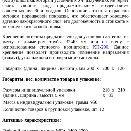
(ABS) пластика, который устойчив к УФ излучению, не теряет
своих свойств под продолжительным воздействием
солнечных лучей и осадков. Основание антенны окрашено
методом порошковой покраски, что обеспечивает хорошую
адгезию лакокрасочного слоя, его долговечность и стойкость к
механическим воздействиям.
Крепление антенны предназначено для установки антенны на
мачту с диаметром трубы 32-40 мм или на стену, с
использованием стенового кронштейна
КН-200
.
Данное
крепление позволяет производить изменение направления
(азимут), угол наклона и поляризацию антенны.
Габариты (длина , ширина , высота ), мм
200 x 200 x 120
Габариты, вес, количество товара в упаковке:
Размеры индивидуальной упаковки
210 x 210
(длина , ширина , высота ), мм
x 85
Масса в индивидуальной упаковке, грамм
950
Количество товаров в групповой упаковке, шт
12
Антенны- характеристики :
Рабочий диапазон частот, МГц
2400-2700