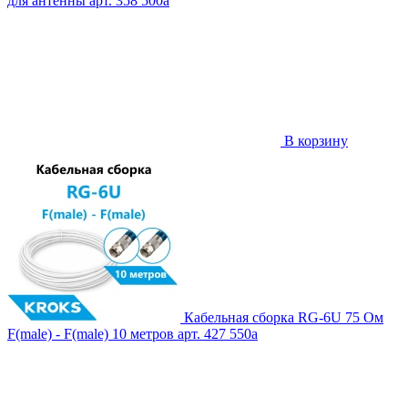
для антенны
арт. 358
500
a
В корзину
Кабельная сборка RG-6U 75 Ом
F(male) - F(male) 10 метров
арт. 427
550
a