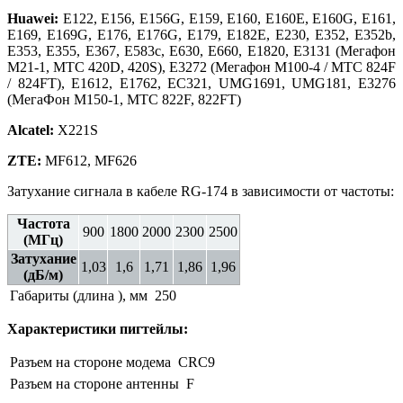
Huawei:
E
122,
E
156,
E
156
G
,
E
159,
E
160,
E
160
E
,
E
160
G
,
E
161,
E
169,
E
169
G
,
E
176,
E
176
G
,
E
179,
E
182
E
,
E
230,
E
352, E352b,
E
353,
E
355,
E
367,
E
583
c
,
E
630,
E
660,
E
1820,
E
3131 (Мегафон
М21-1, МТС 420D, 420S), E3272 (Мегафон M100-4 / МТС 824F
/ 824FT),
E
1612,
E
1762,
EC
321,
UMG
1691,
UMG
181,
E
3276
(МегаФон М150-1, МТС 822F, 822FT)
Alcatel:
X221S
ZTE:
MF612, MF626
Затухание сигнала в кабеле RG-174 в зависимости от частоты:
Частота
900
1800
2000
2300
2500
(МГц)
Затухание
1,03
1,6
1,71
1,86
1,96
(дБ/м)
Габариты (длина ), мм
250
Характеристики пигтейлы:
Разъем на стороне модема
CRC9
Разъем на стороне антенны
F