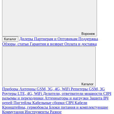
Воронеж
Дилеры
Партнерам и Оптовикам
Поддержка
Каталог
Обзоры, статьи
Гарантия и возврат
Оплата и доставка
Каталог
Приборы
Антенны GSM, 3G, 4G, WiFi
Репитеры GSM, 3G
Роутеры LTE, 4G, WiFi
Делители, ответвители мощности
СВЧ
разъемы и переходники
Аттенюаторы и нагрузки
Защита ВЧ
цепей
Пигтейлы
Кабельные сборки СВЧ
Кабели
Кронштейны, гермобоксы
Блоки питания и комплектующие
Коммутация
Инструменты
Разное