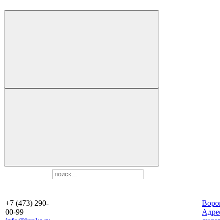
+7 (473) 290-
Воро
00-99
Aдре