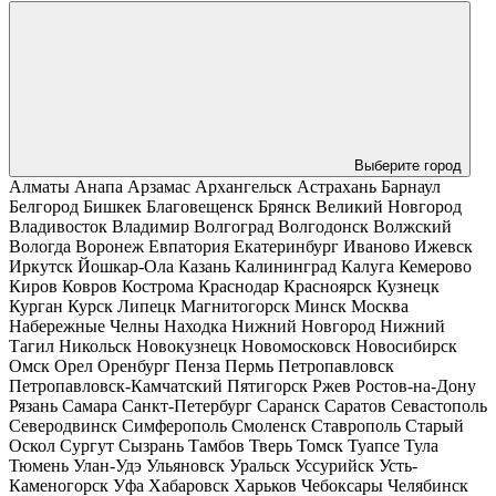
Выберите город
Алматы
Анапа
Арзамас
Архангельск
Астрахань
Барнаул
Белгород
Бишкек
Благовещенск
Брянск
Великий Новгород
Владивосток
Владимир
Волгоград
Волгодонск
Волжский
Вологда
Воронеж
Евпатория
Екатеринбург
Иваново
Ижевск
Иркутск
Йошкар-Ола
Казань
Калининград
Калуга
Кемерово
Киров
Ковров
Кострома
Краснодар
Красноярск
Кузнецк
Курган
Курск
Липецк
Магнитогорск
Минск
Москва
Набережные Челны
Находка
Нижний Новгород
Нижний
Тагил
Никольск
Новокузнецк
Новомосковск
Новосибирск
Омск
Орел
Оренбург
Пенза
Пермь
Петропавловск
Петропавловск-Камчатский
Пятигорск
Ржев
Ростов-на-Дону
Рязань
Самара
Санкт-Петербург
Саранск
Саратов
Севастополь
Северодвинск
Симферополь
Смоленск
Ставрополь
Старый
Оскол
Сургут
Сызрань
Тамбов
Тверь
Томск
Туапсе
Тула
Тюмень
Улан-Удэ
Ульяновск
Уральск
Уссурийск
Усть-
Каменогорск
Уфа
Хабаровск
Харьков
Чебоксары
Челябинск