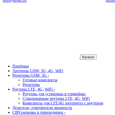
info@kroks.ru
диле
Каталог
Приборы
Антенны GSM, 3G, 4G, WiFi
Репитеры GSM, 3G
›
Готовые комплекты
Репитеры
Роутеры LTE, 4G, WiFi
›
Роутеры для установки в гермобокс
Стационарные роутеры LTE, 4G, WiFi
Комплекты для LTE/4G интернета с роутером
Делители, ответвители мощности
СВЧ разъемы и переходники
›