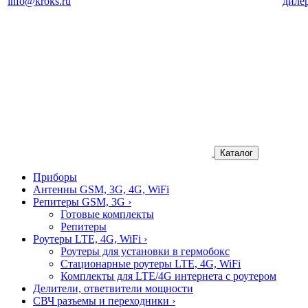
info@kroks.ru
диле
Каталог
Приборы
Антенны GSM, 3G, 4G, WiFi
Репитеры GSM, 3G
›
Готовые комплекты
Репитеры
Роутеры LTE, 4G, WiFi
›
Роутеры для установки в гермобокс
Стационарные роутеры LTE, 4G, WiFi
Комплекты для LTE/4G интернета с роутером
Делители, ответвители мощности
СВЧ разъемы и переходники
›