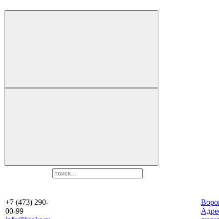
+7 (473) 290-
Воро
00-99
Aдре