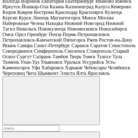
Вологда
Воронеж
Евпатория
Екатеринбург
Иваново
Ижевск
Иркутск
Йошкар-Ола
Казань
Калининград
Калуга
Кемерово
Киров
Ковров
Кострома
Краснодар
Красноярск
Кузнецк
Курган
Курск
Липецк
Магнитогорск
Минск
Москва
Набережные Челны
Находка
Нижний Новгород
Нижний
Тагил
Никольск
Новокузнецк
Новомосковск
Новосибирск
Омск
Орел
Оренбург
Пенза
Пермь
Петропавловск
Петропавловск-Камчатский
Пятигорск
Ржев
Ростов-на-Дону
Рязань
Самара
Санкт-Петербург
Саранск
Саратов
Севастополь
Северодвинск
Симферополь
Смоленск
Ставрополь
Старый
Оскол
Сургут
Сызрань
Тамбов
Тверь
Томск
Туапсе
Тула
Тюмень
Улан-Удэ
Ульяновск
Уральск
Уссурийск
Усть-
Каменогорск
Уфа
Хабаровск
Харьков
Чебоксары
Челябинск
Череповец
Чита
Шымкент
Элиста
Ялта
Ярославль