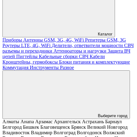
Каталог
Приборы
Антенны GSM, 3G, 4G, WiFi
Репитеры GSM, 3G
Роутеры LTE, 4G, WiFi
Делители, ответвители мощности
СВЧ
разъемы и переходники
Аттенюаторы и нагрузки
Защита ВЧ
цепей
Пигтейлы
Кабельные сборки СВЧ
Кабели
Кронштейны, гермобоксы
Блоки питания и комплектующие
Коммутация
Инструменты
Разное
Выберите город
Алматы
Анапа
Арзамас
Архангельск
Астрахань
Барнаул
Белгород
Бишкек
Благовещенск
Брянск
Великий Новгород
Владивосток
Владимир
Волгоград
Волгодонск
Волжский