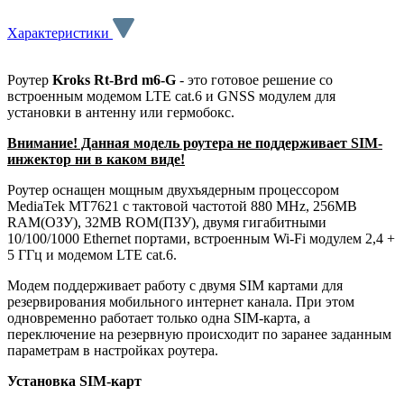
Характеристики
Роутер
Kroks Rt-Brd m6-G
- это готовое решение со
встроенным модемом LTE cat.6 и GNSS модулем для
установки в антенну или гермобокс.
Внимание! Данная модель роутера не поддерживает SIM-
инжектор ни в каком виде!
Роутер оснащен мощным двухъядерным процессором
MediaTek MT7621 с тактовой частотой 880 МHz, 256MB
RAM(ОЗУ), 32МВ ROM(ПЗУ), двумя гигабитными
10/100/1000 Ethernet портами, встроенным Wi-Fi модулем 2,4 +
5 ГГц и модемом LTE cat.6.
Модем п
оддерживает работу с двумя SIM картами для
резервирования мобильного интернет канала. При этом
одновременно работает только одна SIM-карта, а
переключение на резервную происходит по заранее заданным
параметрам в настройках роутера.
Установка SIM-карт