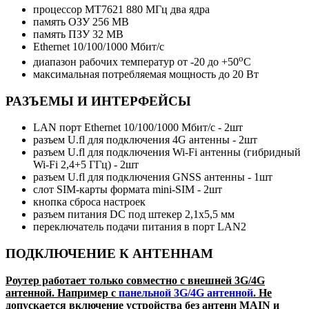
процессор MT7621 880 МГц два ядра
память ОЗУ 256 MB
память ПЗУ 32 MB
Ethernet 10/100/1000 Мбит/c
о
диапазон рабочих температур от -20 до +50
С
максимальная потребляемая мощность до 20 Вт
РАЗЪЕМЫ И ИНТЕРФЕЙСЫ
LAN порт Ethernet 10/100/1000 Мбит/с - 2шт
разъем U.fl для подключения 4G антенны - 2шт
разъем U.fl для подключения Wi-Fi антенны (гибридный
Wi-Fi 2,4+5 ГГц) - 2шт
разъем U.fl для подключения GNSS антенны - 1шт
слот SIM-карты формата mini-SIM - 2шт
кнопка сброса настроек
разъем питания DC под штекер 2,1х5,5 мм
переключатель подачи питания в порт LAN2
ПОДКЛЮЧЕНИЕ К АНТЕННАМ
Роутер работает только совместно с внешней 3G/4G
антенной. Например с
панельной 3G/4G антенной
. Не
допускается включение устройства без антенн MAIN и