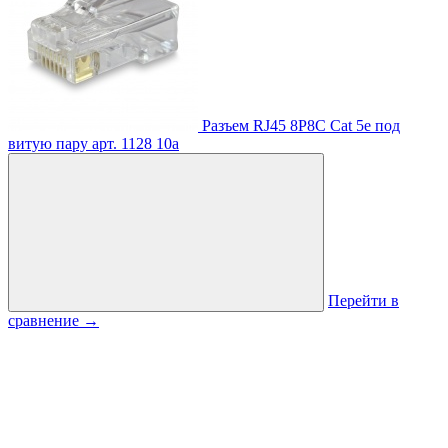
Разъем RJ45 8P8C Cat 5e под
витую пару
арт. 1128
10
a
Перейти в
сравнение
→