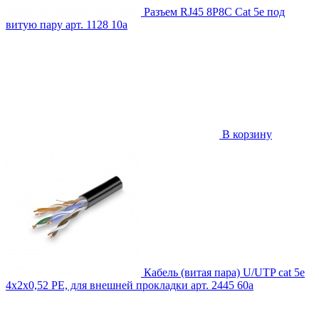
Разъем RJ45 8P8C Cat 5e под
витую пару
арт. 1128
10
a
В корзину
Кабель (витая пара) U/UTP cat 5e
4х2х0,52 PE, для внешней прокладки
арт. 2445
60
a