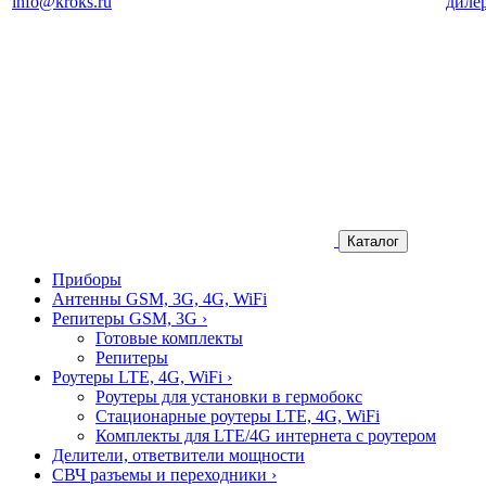
info@kroks.ru
диле
Каталог
Приборы
Антенны GSM, 3G, 4G, WiFi
Репитеры GSM, 3G
›
Готовые комплекты
Репитеры
Роутеры LTE, 4G, WiFi
›
Роутеры для установки в гермобокс
Стационарные роутеры LTE, 4G, WiFi
Комплекты для LTE/4G интернета с роутером
Делители, ответвители мощности
СВЧ разъемы и переходники
›