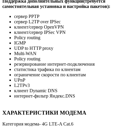
Поддержка дополнительных функций(требуется
самостоятельная установка и настройка пакетов):
сервер PPTP
сервер L2TP over IPSec
клиент/сервер OpenVPN
клиент/сервер IPSec VPN
Policy routing
IGMP
UDP to HTTP proxy
Multi-WAN
Policy routing
резервирование интернет-подключения
статистика трафика по клиентам
ограничение скорости по клиентам
UPnP
L2TPv3
клиент Dynamic DNS
интернет-фильтр Яндекс.DNS
ХАРАКТЕРИСТИКИ МОДЕМА
Категория модема- 4G LTE-A Cat.6