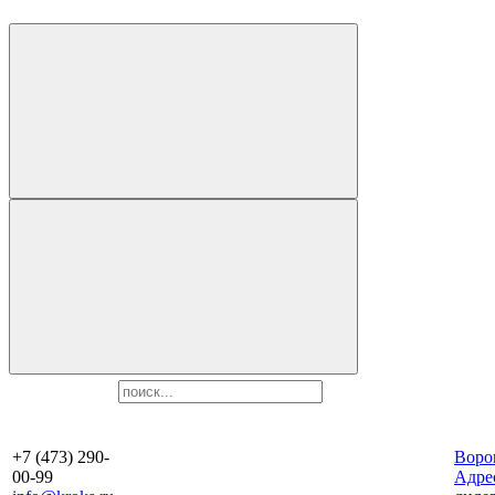
+7 (473) 290-
Воро
00-99
Aдре