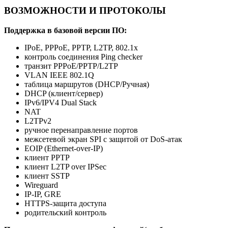
ВОЗМОЖНОСТИ И ПРОТОКОЛЫ
Поддержка в базовой версии ПО:
IPoE, PPPoE, PPTP, L2TP, 802.1x
контроль соединения Ping checker
транзит PPPoE/PPTP/L2TP
VLAN IEEE 802.1Q
таблица маршрутов (DHCP/Ручная)
DHCP (клиент/сервер)
IPv6/IPV4 Dual Stack
NAT
L2TPv2
ручное перенаправление портов
межсетевой экран SPI с защитой от DoS-атак
EOIP (Ethernet-over-IP)
клиент PPTP
клиент L2TP over IPSec
клиент SSTP
Wireguard
IP-IP, GRE
HTTPS-защита доступа
родительский контроль