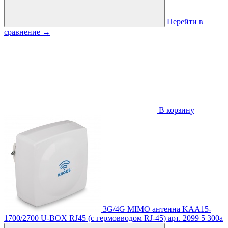
Перейти в
сравнение
→
В корзину
3G/4G MIMO антенна KAA15-
1700/2700 U-BOX RJ45 (с гермовводом RJ-45)
арт. 2099
5 300
a