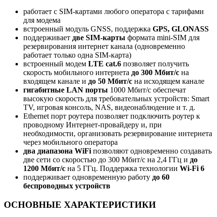
работает с SIM-картами любого оператора с тарифами
для модема
встроенный модуль GNSS, п
оддержка
GPS, GLONASS
поддерживает
две SIM-карты
формата mini-SIM для
резервирования интернет канала (одновременно
работает только одна SIM-карта)
встроенный модем
LTE cat.6
позволяет получить
скорость мобильного интернета
до 300 Мбит/c
на
входящем канале и
до 50 Мбит/c
на исходящем канале
гигабитные LAN порты
1000 Мбит/c обеспечат
высокую скорость для требовательных устройств:
Smart
TV, игровая консоль, NAS, видеонаблюдение и т. д.
Ethernet порт роутера позволяет подключить роутер к
проводному Интернет-провайдеру и, при
необходимости, организовать резервирование интернета
через мобильного оператора
два диапазона WiFi
позволяют одновременно
создавать
две сети со скоростью до 300 Мбит/с на 2,4 ГГц и
до
1200 Мбит/с
на 5 ГГц. Поддержка технологии
Wi-Fi 6
поддерживает одновременную работу
до 60
беспроводных устройств
ОСНОВНЫЕ ХАРАКТЕРИСТИКИ