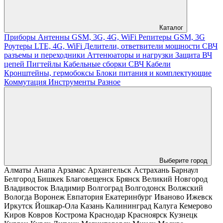
Каталог
Приборы
Антенны GSM, 3G, 4G, WiFi
Репитеры GSM, 3G
Роутеры LTE, 4G, WiFi
Делители, ответвители мощности
СВЧ
разъемы и переходники
Аттенюаторы и нагрузки
Защита ВЧ
цепей
Пигтейлы
Кабельные сборки СВЧ
Кабели
Кронштейны, гермобоксы
Блоки питания и комплектующие
Коммутация
Инструменты
Разное
Выберите город
Алматы
Анапа
Арзамас
Архангельск
Астрахань
Барнаул
Белгород
Бишкек
Благовещенск
Брянск
Великий Новгород
Владивосток
Владимир
Волгоград
Волгодонск
Волжский
Вологда
Воронеж
Евпатория
Екатеринбург
Иваново
Ижевск
Иркутск
Йошкар-Ола
Казань
Калининград
Калуга
Кемерово
Киров
Ковров
Кострома
Краснодар
Красноярск
Кузнецк