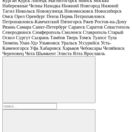
Курган
Курск
Липецк
Магнитогорск
Минск
Москва
Набережные Челны
Находка
Нижний Новгород
Нижний
Тагил
Никольск
Новокузнецк
Новомосковск
Новосибирск
Омск
Орел
Оренбург
Пенза
Пермь
Петропавловск
Петропавловск-Камчатский
Пятигорск
Ржев
Ростов-на-Дону
Рязань
Самара
Санкт-Петербург
Саранск
Саратов
Севастополь
Северодвинск
Симферополь
Смоленск
Ставрополь
Старый
Оскол
Сургут
Сызрань
Тамбов
Тверь
Томск
Туапсе
Тула
Тюмень
Улан-Удэ
Ульяновск
Уральск
Уссурийск
Усть-
Каменогорск
Уфа
Хабаровск
Харьков
Чебоксары
Челябинск
Череповец
Чита
Шымкент
Элиста
Ялта
Ярославль