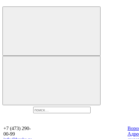
+7 (473) 290-
Воро
00-99
Aдре