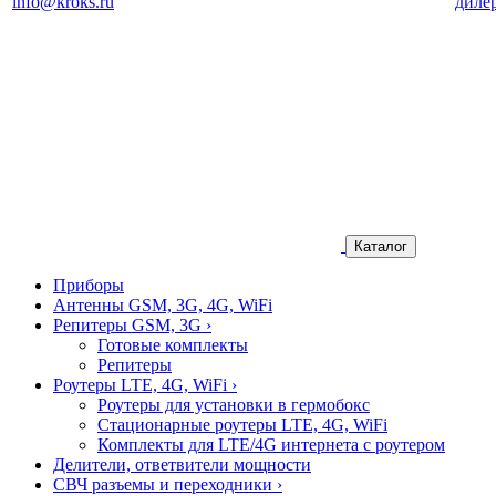
info@kroks.ru
диле
Каталог
Приборы
Антенны GSM, 3G, 4G, WiFi
Репитеры GSM, 3G
›
Готовые комплекты
Репитеры
Роутеры LTE, 4G, WiFi
›
Роутеры для установки в гермобокс
Стационарные роутеры LTE, 4G, WiFi
Комплекты для LTE/4G интернета с роутером
Делители, ответвители мощности
СВЧ разъемы и переходники
›