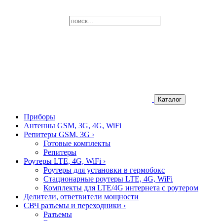
Каталог
Приборы
Антенны GSM, 3G, 4G, WiFi
Репитеры GSM, 3G
›
Готовые комплекты
Репитеры
Роутеры LTE, 4G, WiFi
›
Роутеры для установки в гермобокс
Стационарные роутеры LTE, 4G, WiFi
Комплекты для LTE/4G интернета с роутером
Делители, ответвители мощности
СВЧ разъемы и переходники
›
Разъемы