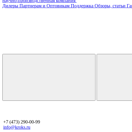
научно-производственная компания
Дилеры
Партнерам и Оптовикам
Поддержка
Обзоры, статьи
Га
+7 (473) 290-00-99
info@kroks.ru