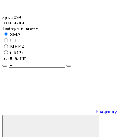
арт. 2099
в наличии
Выберите разъём
SMA
U.fl
MHF 4
CRC9
5 300
a
⁄ шт
В корзину