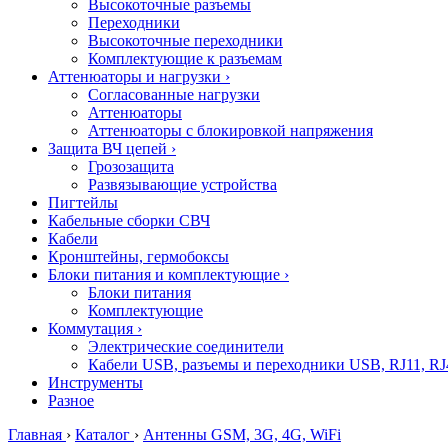
Высокоточные разъемы
Переходники
Высокоточные переходники
Комплектующие к разъемам
Аттенюаторы и нагрузки
›
Согласованные нагрузки
Аттенюаторы
Аттенюаторы с блокировкой напряжения
Защита ВЧ цепей
›
Грозозащита
Развязывающие устройства
Пигтейлы
Кабельные сборки СВЧ
Кабели
Кронштейны, гермобоксы
Блоки питания и комплектующие
›
Блоки питания
Комплектующие
Коммутация
›
Электрические соединители
Кабели USB, разъемы и переходники USB, RJ11, RJ
Инструменты
Разное
Главная
›
Каталог
›
Антенны GSM, 3G, 4G, WiFi