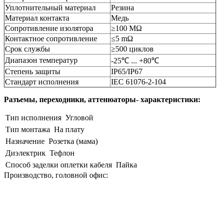
Уплотнительный материал
Резина
Материал контакта
Медь
Сопротивление изолятора
≥100 MΩ
Контактное сопротивление
≤5 mΩ
Срок службы
≥500 циклов
Диапазон температур
-25℃ ... +80℃
Степень защиты
IP65/IP67
Стандарт исполнения
IEC 61076-2-104
Разъемы, переходники, аттенюаторы- характеристики:
Тип исполнения
Угловой
Тип монтажа
На плату
Назначение
Розетка (мама)
Диэлектрик
Тефлон
Способ заделки оплетки кабеля
Пайка
Производство, головной офис: