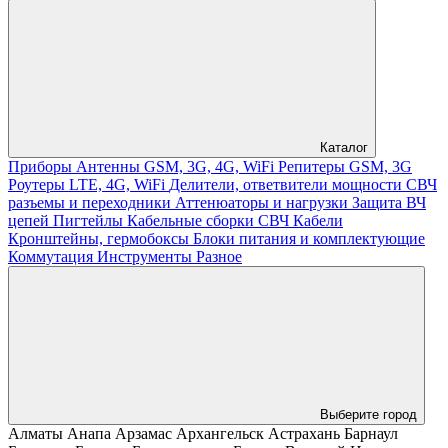
Каталог
Приборы
Антенны GSM, 3G, 4G, WiFi
Репитеры GSM, 3G
Роутеры LTE, 4G, WiFi
Делители, ответвители мощности
СВЧ
разъемы и переходники
Аттенюаторы и нагрузки
Защита ВЧ
цепей
Пигтейлы
Кабельные сборки СВЧ
Кабели
Кронштейны, гермобоксы
Блоки питания и комплектующие
Коммутация
Инструменты
Разное
Выберите город
Алматы
Анапа
Арзамас
Архангельск
Астрахань
Барнаул