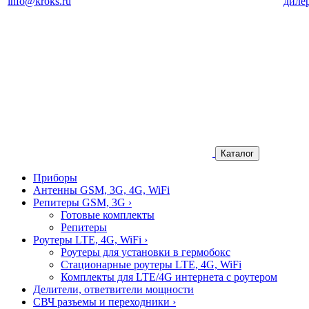
info@kroks.ru
диле
Каталог
Приборы
Антенны GSM, 3G, 4G, WiFi
Репитеры GSM, 3G
›
Готовые комплекты
Репитеры
Роутеры LTE, 4G, WiFi
›
Роутеры для установки в гермобокс
Стационарные роутеры LTE, 4G, WiFi
Комплекты для LTE/4G интернета с роутером
Делители, ответвители мощности
СВЧ разъемы и переходники
›