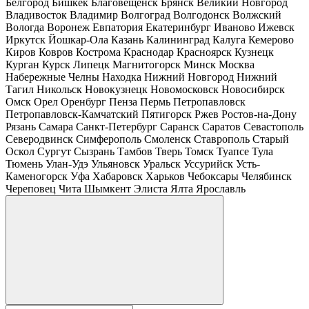
Белгород
Бишкек
Благовещенск
Брянск
Великий Новгород
Владивосток
Владимир
Волгоград
Волгодонск
Волжский
Вологда
Воронеж
Евпатория
Екатеринбург
Иваново
Ижевск
Иркутск
Йошкар-Ола
Казань
Калининград
Калуга
Кемерово
Киров
Ковров
Кострома
Краснодар
Красноярск
Кузнецк
Курган
Курск
Липецк
Магнитогорск
Минск
Москва
Набережные Челны
Находка
Нижний Новгород
Нижний
Тагил
Никольск
Новокузнецк
Новомосковск
Новосибирск
Омск
Орел
Оренбург
Пенза
Пермь
Петропавловск
Петропавловск-Камчатский
Пятигорск
Ржев
Ростов-на-Дону
Рязань
Самара
Санкт-Петербург
Саранск
Саратов
Севастополь
Северодвинск
Симферополь
Смоленск
Ставрополь
Старый
Оскол
Сургут
Сызрань
Тамбов
Тверь
Томск
Туапсе
Тула
Тюмень
Улан-Удэ
Ульяновск
Уральск
Уссурийск
Усть-
Каменогорск
Уфа
Хабаровск
Харьков
Чебоксары
Челябинск
Череповец
Чита
Шымкент
Элиста
Ялта
Ярославль