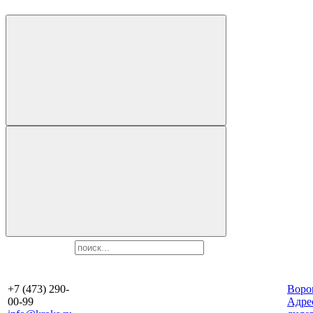
+7 (473) 290-
Воро
00-99
Aдре