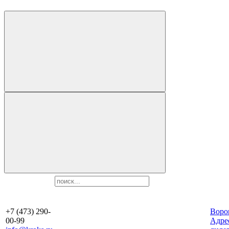
+7 (473) 290-
Воро
00-99
Aдре