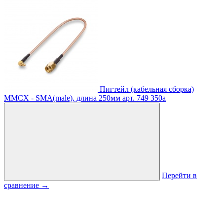
Пигтейл (кабельная сборка)
MMCX - SMA(male), длина 250мм
арт. 749
350
a
Перейти в
сравнение
→