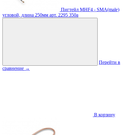
Пигтейл MHF4 - SMA(male)
угловой, длина 250мм
арт. 2295
350
a
Перейти в
сравнение
→
В корзину