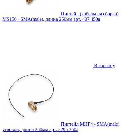
Пигтейл (кабельная сборка)
MS156 - SMA(male), длина 250мм
арт. 407
450
a
В корзину
Пигтейл MHF4 - SMA(male)
угловой, длина 250мм
арт. 2295
350
a