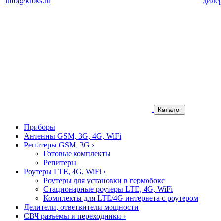
info@kroks.ru
диле
Каталог
Приборы
Антенны GSM, 3G, 4G, WiFi
Репитеры GSM, 3G
›
Готовые комплекты
Репитеры
Роутеры LTE, 4G, WiFi
›
Роутеры для установки в гермобокс
Стационарные роутеры LTE, 4G, WiFi
Комплекты для LTE/4G интернета с роутером
Делители, ответвители мощности
СВЧ разъемы и переходники
›