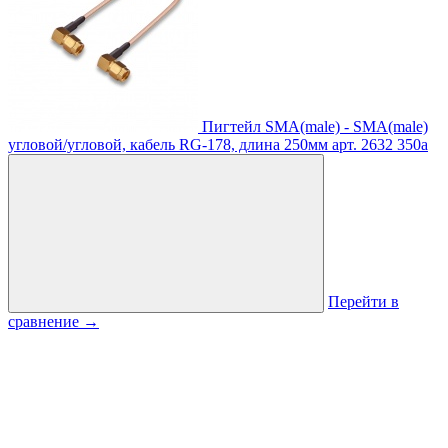
Пигтейл SMA(male) - SMA(male)
угловой/угловой, кабель RG-178, длина 250мм
арт. 2632
350
a
Перейти в
сравнение
→