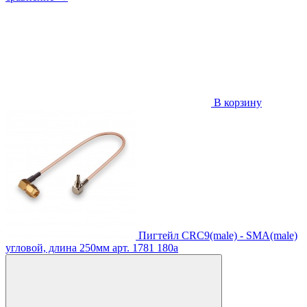
В корзину
Пигтейл CRC9(male) - SMA(male)
угловой, длина 250мм
арт. 1781
180
a