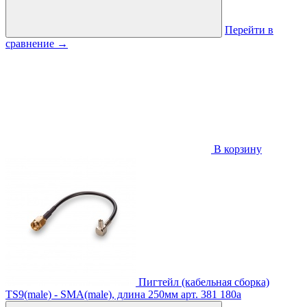
Перейти в
сравнение
→
В корзину
Пигтейл (кабельная сборка)
TS9(male) - SMA(male), длина 250мм
арт. 381
180
a