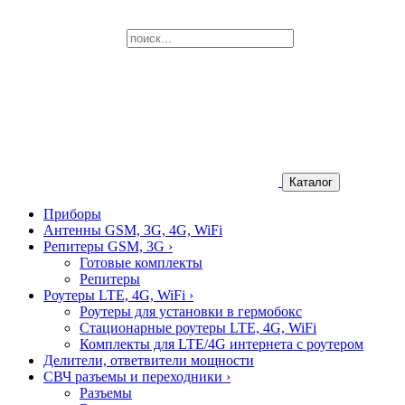
Каталог
Приборы
Антенны GSM, 3G, 4G, WiFi
Репитеры GSM, 3G
›
Готовые комплекты
Репитеры
Роутеры LTE, 4G, WiFi
›
Роутеры для установки в гермобокс
Стационарные роутеры LTE, 4G, WiFi
Комплекты для LTE/4G интернета с роутером
Делители, ответвители мощности
СВЧ разъемы и переходники
›
Разъемы