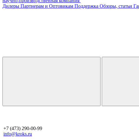
научно-производственная компания
Дилеры
Партнерам и Оптовикам
Поддержка
Обзоры, статьи
Га
+7 (473) 290-00-99
info@kroks.ru