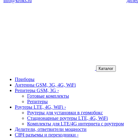
info@kroks.ru
диле
Каталог
Приборы
Антенны GSM, 3G, 4G, WiFi
Репитеры GSM, 3G
›
Готовые комплекты
Репитеры
Роутеры LTE, 4G, WiFi
›
Роутеры для установки в гермобокс
Стационарные роутеры LTE, 4G, WiFi
Комплекты для LTE/4G интернета с роутером
Делители, ответвители мощности
СВЧ разъемы и переходники
›