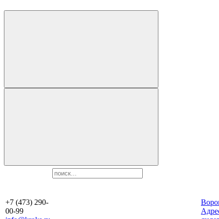
+7 (473) 290-
Воро
00-99
Aдре