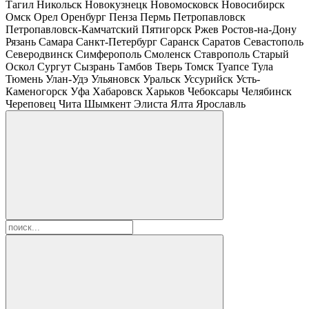
Тагил
Никольск
Новокузнецк
Новомосковск
Новосибирск
Омск
Орел
Оренбург
Пенза
Пермь
Петропавловск
Петропавловск-Камчатский
Пятигорск
Ржев
Ростов-на-Дону
Рязань
Самара
Санкт-Петербург
Саранск
Саратов
Севастополь
Северодвинск
Симферополь
Смоленск
Ставрополь
Старый
Оскол
Сургут
Сызрань
Тамбов
Тверь
Томск
Туапсе
Тула
Тюмень
Улан-Удэ
Ульяновск
Уральск
Уссурийск
Усть-
Каменогорск
Уфа
Хабаровск
Харьков
Чебоксары
Челябинск
Череповец
Чита
Шымкент
Элиста
Ялта
Ярославль