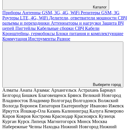
Каталог
Приборы
Антенны GSM, 3G, 4G, WiFi
Репитеры GSM, 3G
Роутеры LTE, 4G, WiFi
Делители, ответвители мощности
СВЧ
разъемы и переходники
Аттенюаторы и нагрузки
Защита ВЧ
цепей
Пигтейлы
Кабельные сборки СВЧ
Кабели
Кронштейны, гермобоксы
Блоки питания и комплектующие
Коммутация
Инструменты
Разное
Выберите город
Алматы
Анапа
Арзамас
Архангельск
Астрахань
Барнаул
Белгород
Бишкек
Благовещенск
Брянск
Великий Новгород
Владивосток
Владимир
Волгоград
Волгодонск
Волжский
Вологда
Воронеж
Евпатория
Екатеринбург
Иваново
Ижевск
Иркутск
Йошкар-Ола
Казань
Калининград
Калуга
Кемерово
Киров
Ковров
Кострома
Краснодар
Красноярск
Кузнецк
Курган
Курск
Липецк
Магнитогорск
Минск
Москва
Набережные Челны
Находка
Нижний Новгород
Нижний