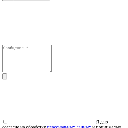
Я даю
согласие на обработку
персональных данных
и принималью