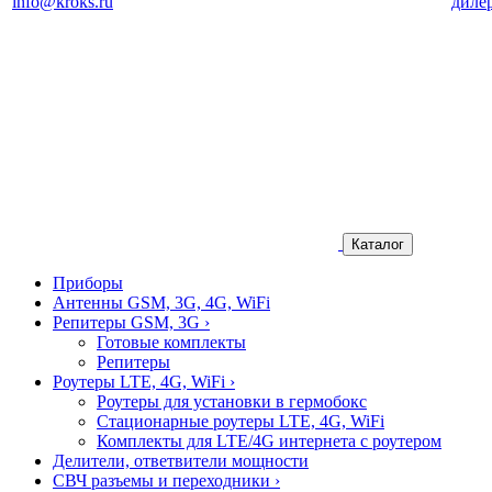
info@kroks.ru
диле
Каталог
Приборы
Антенны GSM, 3G, 4G, WiFi
Репитеры GSM, 3G
›
Готовые комплекты
Репитеры
Роутеры LTE, 4G, WiFi
›
Роутеры для установки в гермобокс
Стационарные роутеры LTE, 4G, WiFi
Комплекты для LTE/4G интернета с роутером
Делители, ответвители мощности
СВЧ разъемы и переходники
›