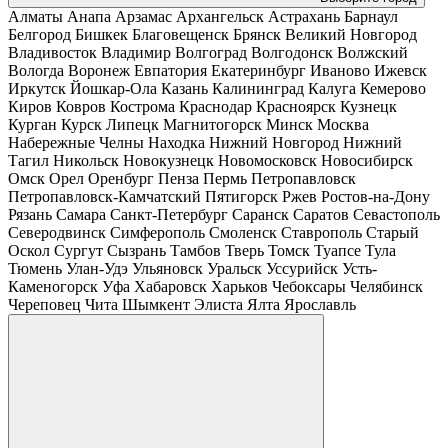
Алматы
Анапа
Арзамас
Архангельск
Астрахань
Барнаул
Белгород
Бишкек
Благовещенск
Брянск
Великий Новгород
Владивосток
Владимир
Волгоград
Волгодонск
Волжский
Вологда
Воронеж
Евпатория
Екатеринбург
Иваново
Ижевск
Иркутск
Йошкар-Ола
Казань
Калининград
Калуга
Кемерово
Киров
Ковров
Кострома
Краснодар
Красноярск
Кузнецк
Курган
Курск
Липецк
Магнитогорск
Минск
Москва
Набережные Челны
Находка
Нижний Новгород
Нижний
Тагил
Никольск
Новокузнецк
Новомосковск
Новосибирск
Омск
Орел
Оренбург
Пенза
Пермь
Петропавловск
Петропавловск-Камчатский
Пятигорск
Ржев
Ростов-на-Дону
Рязань
Самара
Санкт-Петербург
Саранск
Саратов
Севастополь
Северодвинск
Симферополь
Смоленск
Ставрополь
Старый
Оскол
Сургут
Сызрань
Тамбов
Тверь
Томск
Туапсе
Тула
Тюмень
Улан-Удэ
Ульяновск
Уральск
Уссурийск
Усть-
Каменогорск
Уфа
Хабаровск
Харьков
Чебоксары
Челябинск
Череповец
Чита
Шымкент
Элиста
Ялта
Ярославль