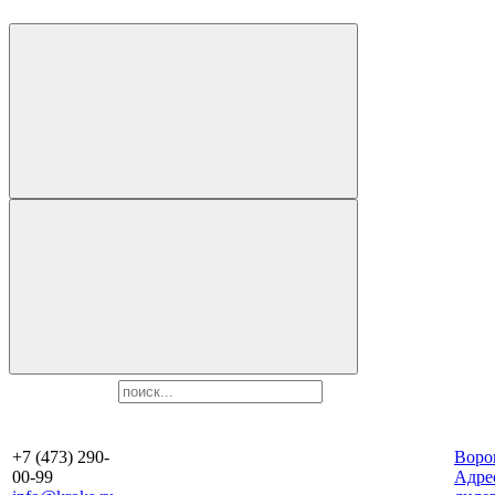
+7 (473) 290-
Воро
00-99
Aдре