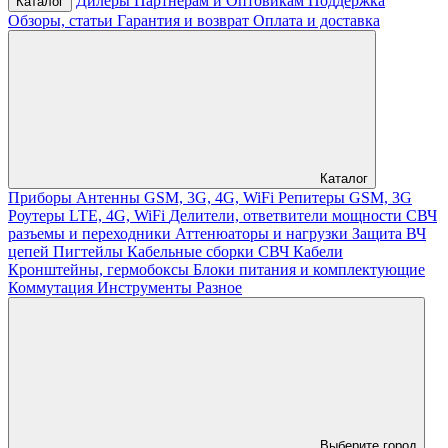
Дилеры
Партнерам и Оптовикам
Поддержка
Каталог
Обзоры, статьи
Гарантия и возврат
Оплата и доставка
Каталог
Приборы
Антенны GSM, 3G, 4G, WiFi
Репитеры GSM, 3G
Роутеры LTE, 4G, WiFi
Делители, ответвители мощности
СВЧ
разъемы и переходники
Аттенюаторы и нагрузки
Защита ВЧ
цепей
Пигтейлы
Кабельные сборки СВЧ
Кабели
Кронштейны, гермобоксы
Блоки питания и комплектующие
Коммутация
Инструменты
Разное
Выберите город