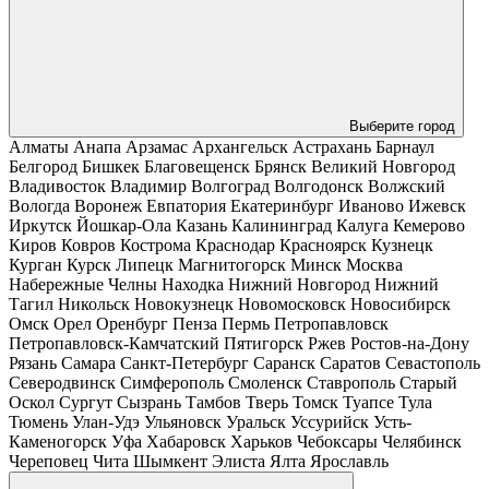
Выберите город
Алматы
Анапа
Арзамас
Архангельск
Астрахань
Барнаул
Белгород
Бишкек
Благовещенск
Брянск
Великий Новгород
Владивосток
Владимир
Волгоград
Волгодонск
Волжский
Вологда
Воронеж
Евпатория
Екатеринбург
Иваново
Ижевск
Иркутск
Йошкар-Ола
Казань
Калининград
Калуга
Кемерово
Киров
Ковров
Кострома
Краснодар
Красноярск
Кузнецк
Курган
Курск
Липецк
Магнитогорск
Минск
Москва
Набережные Челны
Находка
Нижний Новгород
Нижний
Тагил
Никольск
Новокузнецк
Новомосковск
Новосибирск
Омск
Орел
Оренбург
Пенза
Пермь
Петропавловск
Петропавловск-Камчатский
Пятигорск
Ржев
Ростов-на-Дону
Рязань
Самара
Санкт-Петербург
Саранск
Саратов
Севастополь
Северодвинск
Симферополь
Смоленск
Ставрополь
Старый
Оскол
Сургут
Сызрань
Тамбов
Тверь
Томск
Туапсе
Тула
Тюмень
Улан-Удэ
Ульяновск
Уральск
Уссурийск
Усть-
Каменогорск
Уфа
Хабаровск
Харьков
Чебоксары
Челябинск
Череповец
Чита
Шымкент
Элиста
Ялта
Ярославль