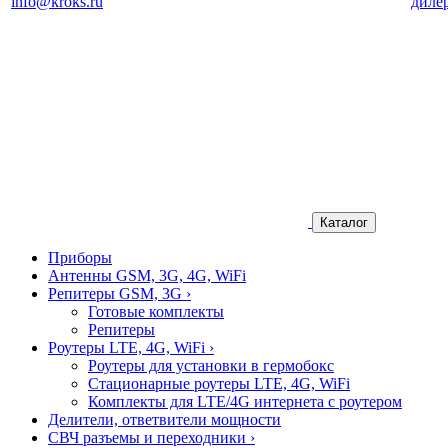
info@kroks.ru
диле
Каталог
Приборы
Антенны GSM, 3G, 4G, WiFi
Репитеры GSM, 3G
›
Готовые комплекты
Репитеры
Роутеры LTE, 4G, WiFi
›
Роутеры для установки в гермобокс
Стационарные роутеры LTE, 4G, WiFi
Комплекты для LTE/4G интернета с роутером
Делители, ответвители мощности
СВЧ разъемы и переходники
›