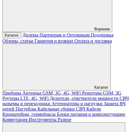
Воронеж
Дилеры
Партнерам и Оптовикам
Поддержка
Каталог
Обзоры, статьи
Гарантия и возврат
Оплата и доставка
Каталог
Приборы
Антенны GSM, 3G, 4G, WiFi
Репитеры GSM, 3G
Роутеры LTE, 4G, WiFi
Делители, ответвители мощности
СВЧ
разъемы и переходники
Аттенюаторы и нагрузки
Защита ВЧ
цепей
Пигтейлы
Кабельные сборки СВЧ
Кабели
Кронштейны, гермобоксы
Блоки питания и комплектующие
Коммутация
Инструменты
Разное