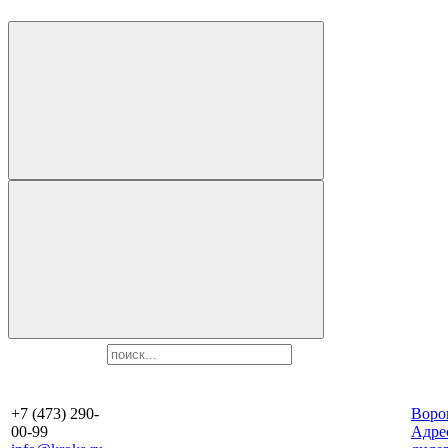
+7 (473) 290-
Воро
00-99
Aдре