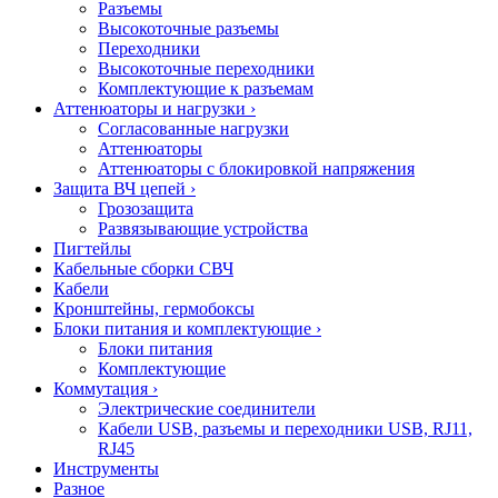
Разъемы
Высокоточные разъемы
Переходники
Высокоточные переходники
Комплектующие к разъемам
Аттенюаторы и нагрузки
›
Согласованные нагрузки
Аттенюаторы
Аттенюаторы с блокировкой напряжения
Защита ВЧ цепей
›
Грозозащита
Развязывающие устройства
Пигтейлы
Кабельные сборки СВЧ
Кабели
Кронштейны, гермобоксы
Блоки питания и комплектующие
›
Блоки питания
Комплектующие
Коммутация
›
Электрические соединители
Кабели USB, разъемы и переходники USB, RJ11,
RJ45
Инструменты
Разное