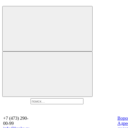
+7 (473) 290-
Воро
00-99
Aдре