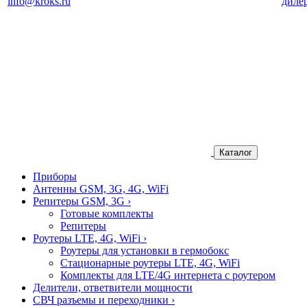
info@kroks.ru
диле
Каталог
Приборы
Антенны GSM, 3G, 4G, WiFi
Репитеры GSM, 3G
›
Готовые комплекты
Репитеры
Роутеры LTE, 4G, WiFi
›
Роутеры для установки в гермобокс
Стационарные роутеры LTE, 4G, WiFi
Комплекты для LTE/4G интернета с роутером
Делители, ответвители мощности
СВЧ разъемы и переходники
›