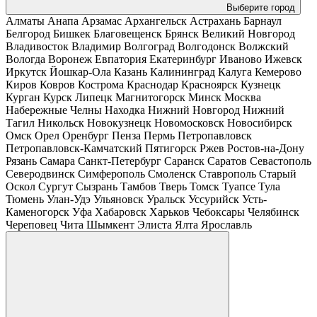
Выберите город
Алматы
Анапа
Арзамас
Архангельск
Астрахань
Барнаул
Белгород
Бишкек
Благовещенск
Брянск
Великий Новгород
Владивосток
Владимир
Волгоград
Волгодонск
Волжский
Вологда
Воронеж
Евпатория
Екатеринбург
Иваново
Ижевск
Иркутск
Йошкар-Ола
Казань
Калининград
Калуга
Кемерово
Киров
Ковров
Кострома
Краснодар
Красноярск
Кузнецк
Курган
Курск
Липецк
Магнитогорск
Минск
Москва
Набережные Челны
Находка
Нижний Новгород
Нижний
Тагил
Никольск
Новокузнецк
Новомосковск
Новосибирск
Омск
Орел
Оренбург
Пенза
Пермь
Петропавловск
Петропавловск-Камчатский
Пятигорск
Ржев
Ростов-на-Дону
Рязань
Самара
Санкт-Петербург
Саранск
Саратов
Севастополь
Северодвинск
Симферополь
Смоленск
Ставрополь
Старый
Оскол
Сургут
Сызрань
Тамбов
Тверь
Томск
Туапсе
Тула
Тюмень
Улан-Удэ
Ульяновск
Уральск
Уссурийск
Усть-
Каменогорск
Уфа
Хабаровск
Харьков
Чебоксары
Челябинск
Череповец
Чита
Шымкент
Элиста
Ялта
Ярославль