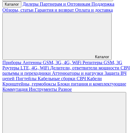
Дилеры
Партнерам и Оптовикам
Поддержка
Каталог
Обзоры, статьи
Гарантия и возврат
Оплата и доставка
Каталог
Приборы
Антенны GSM, 3G, 4G, WiFi
Репитеры GSM, 3G
Роутеры LTE, 4G, WiFi
Делители, ответвители мощности
СВЧ
разъемы и переходники
Аттенюаторы и нагрузки
Защита ВЧ
цепей
Пигтейлы
Кабельные сборки СВЧ
Кабели
Кронштейны, гермобоксы
Блоки питания и комплектующие
Коммутация
Инструменты
Разное