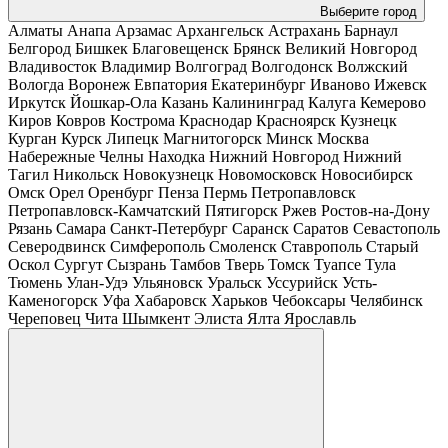
Выберите город
Алматы
Анапа
Арзамас
Архангельск
Астрахань
Барнаул
Белгород
Бишкек
Благовещенск
Брянск
Великий Новгород
Владивосток
Владимир
Волгоград
Волгодонск
Волжский
Вологда
Воронеж
Евпатория
Екатеринбург
Иваново
Ижевск
Иркутск
Йошкар-Ола
Казань
Калининград
Калуга
Кемерово
Киров
Ковров
Кострома
Краснодар
Красноярск
Кузнецк
Курган
Курск
Липецк
Магнитогорск
Минск
Москва
Набережные Челны
Находка
Нижний Новгород
Нижний
Тагил
Никольск
Новокузнецк
Новомосковск
Новосибирск
Омск
Орел
Оренбург
Пенза
Пермь
Петропавловск
Петропавловск-Камчатский
Пятигорск
Ржев
Ростов-на-Дону
Рязань
Самара
Санкт-Петербург
Саранск
Саратов
Севастополь
Северодвинск
Симферополь
Смоленск
Ставрополь
Старый
Оскол
Сургут
Сызрань
Тамбов
Тверь
Томск
Туапсе
Тула
Тюмень
Улан-Удэ
Ульяновск
Уральск
Уссурийск
Усть-
Каменогорск
Уфа
Хабаровск
Харьков
Чебоксары
Челябинск
Череповец
Чита
Шымкент
Элиста
Ялта
Ярославль