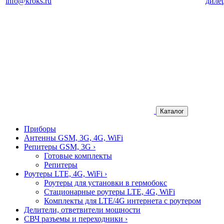
info@kroks.ru
диле
Каталог
Приборы
Антенны GSM, 3G, 4G, WiFi
Репитеры GSM, 3G
›
Готовые комплекты
Репитеры
Роутеры LTE, 4G, WiFi
›
Роутеры для установки в гермобокс
Стационарные роутеры LTE, 4G, WiFi
Комплекты для LTE/4G интернета с роутером
Делители, ответвители мощности
СВЧ разъемы и переходники
›