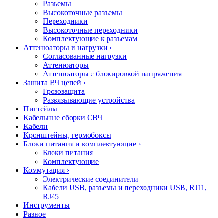
Разъемы
Высокоточные разъемы
Переходники
Высокоточные переходники
Комплектующие к разъемам
Аттенюаторы и нагрузки
›
Согласованные нагрузки
Аттенюаторы
Аттенюаторы с блокировкой напряжения
Защита ВЧ цепей
›
Грозозащита
Развязывающие устройства
Пигтейлы
Кабельные сборки СВЧ
Кабели
Кронштейны, гермобоксы
Блоки питания и комплектующие
›
Блоки питания
Комплектующие
Коммутация
›
Электрические соединители
Кабели USB, разъемы и переходники USB, RJ11,
RJ45
Инструменты
Разное