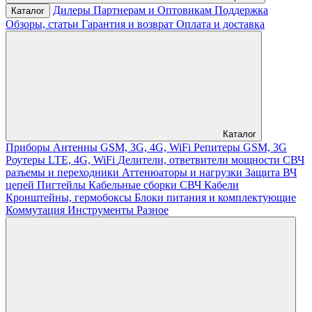
Дилеры
Партнерам и Оптовикам
Поддержка
Каталог
Обзоры, статьи
Гарантия и возврат
Оплата и доставка
Каталог
Приборы
Антенны GSM, 3G, 4G, WiFi
Репитеры GSM, 3G
Роутеры LTE, 4G, WiFi
Делители, ответвители мощности
СВЧ
разъемы и переходники
Аттенюаторы и нагрузки
Защита ВЧ
цепей
Пигтейлы
Кабельные сборки СВЧ
Кабели
Кронштейны, гермобоксы
Блоки питания и комплектующие
Коммутация
Инструменты
Разное