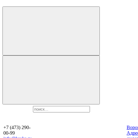
+7 (473) 290-
Воро
00-99
Aдре