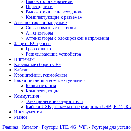
Высокоточные разъемы
Переходники
Высокоточные переходники
Комплектующие к разъемам
Аттенюаторы и нагрузки
›
Согласованные нагрузки
Аттенюаторы
Аттенюаторы с блокировкой напряжения
Защита ВЧ цепей
›
Грозозащита
Развязывающие устройства
Пигтейлы
Кабельные сборки СВЧ
Кабели
Кронштейны, гермобоксы
Блоки питания и комплектующие
›
Блоки питания
Комплектующие
Коммутация
›
Электрические соединители
Кабели USB, разъемы и переходники USB, RJ11, RJ
Инструменты
Разное
Главная
›
Каталог
›
Роутеры LTE, 4G, WiFi
›
Роутеры для устано