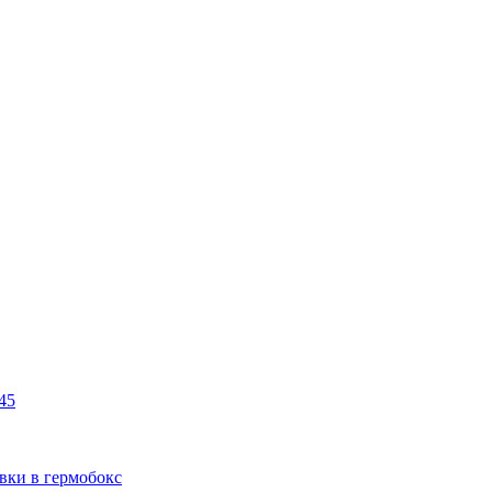
45
вки в гермобокс