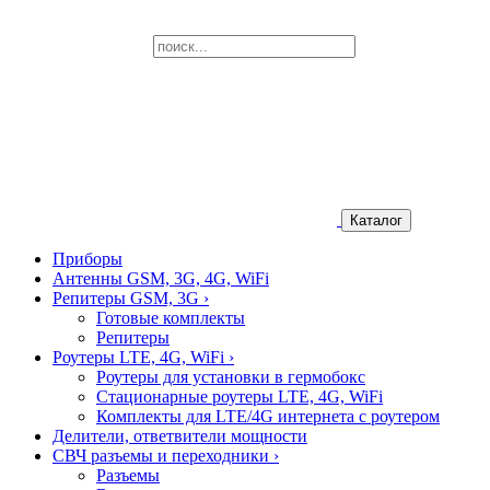
Каталог
Приборы
Антенны GSM, 3G, 4G, WiFi
Репитеры GSM, 3G
›
Готовые комплекты
Репитеры
Роутеры LTE, 4G, WiFi
›
Роутеры для установки в гермобокс
Стационарные роутеры LTE, 4G, WiFi
Комплекты для LTE/4G интернета с роутером
Делители, ответвители мощности
СВЧ разъемы и переходники
›
Разъемы