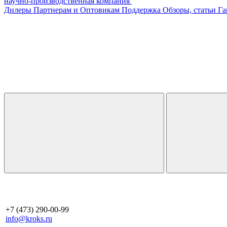
научно-производственная компания
Дилеры
Партнерам и Оптовикам
Поддержка
Обзоры, статьи
Га
+7 (473) 290-00-99
info@kroks.ru