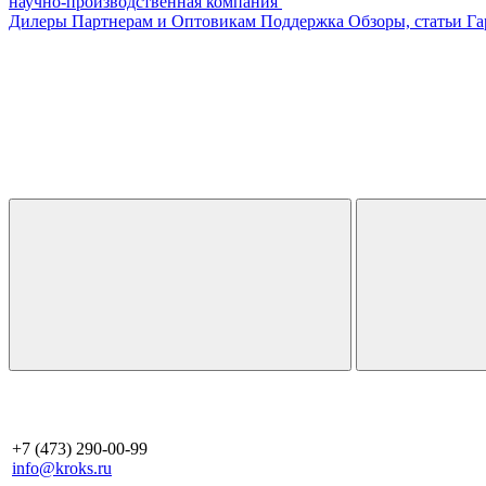
научно-производственная компания
Дилеры
Партнерам и Оптовикам
Поддержка
Обзоры, статьи
Га
+7 (473) 290-00-99
info@kroks.ru