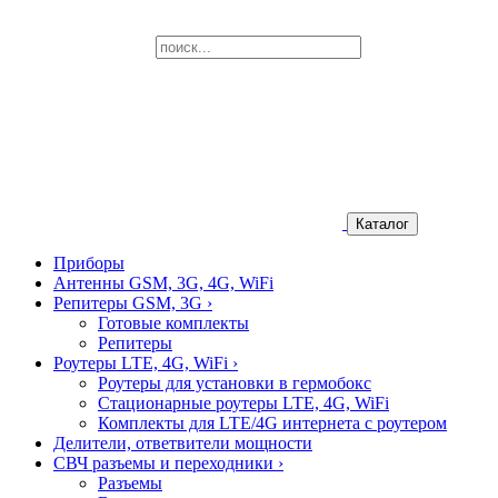
Каталог
Приборы
Антенны GSM, 3G, 4G, WiFi
Репитеры GSM, 3G
›
Готовые комплекты
Репитеры
Роутеры LTE, 4G, WiFi
›
Роутеры для установки в гермобокс
Стационарные роутеры LTE, 4G, WiFi
Комплекты для LTE/4G интернета с роутером
Делители, ответвители мощности
СВЧ разъемы и переходники
›
Разъемы