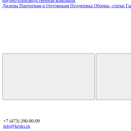
научно-производственная компания
Дилеры
Партнерам и Оптовикам
Поддержка
Обзоры, статьи
Га
+7 (473) 290-00-99
info@kroks.ru