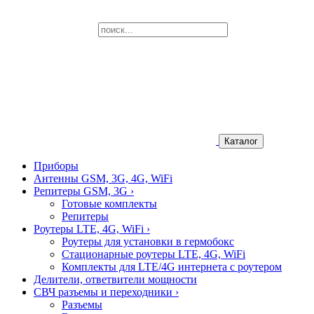
Каталог
Приборы
Антенны GSM, 3G, 4G, WiFi
Репитеры GSM, 3G
›
Готовые комплекты
Репитеры
Роутеры LTE, 4G, WiFi
›
Роутеры для установки в гермобокс
Стационарные роутеры LTE, 4G, WiFi
Комплекты для LTE/4G интернета с роутером
Делители, ответвители мощности
СВЧ разъемы и переходники
›
Разъемы