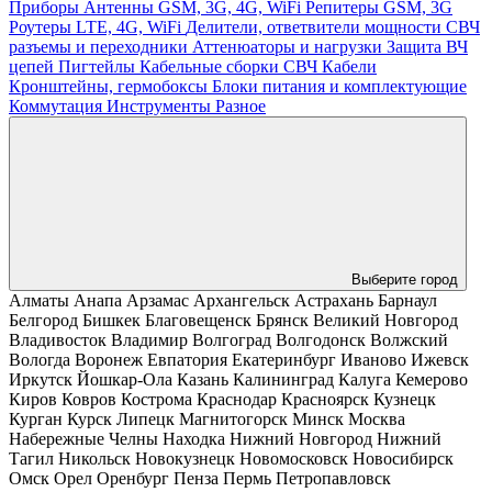
Приборы
Антенны GSM, 3G, 4G, WiFi
Репитеры GSM, 3G
Роутеры LTE, 4G, WiFi
Делители, ответвители мощности
СВЧ
разъемы и переходники
Аттенюаторы и нагрузки
Защита ВЧ
цепей
Пигтейлы
Кабельные сборки СВЧ
Кабели
Кронштейны, гермобоксы
Блоки питания и комплектующие
Коммутация
Инструменты
Разное
Выберите город
Алматы
Анапа
Арзамас
Архангельск
Астрахань
Барнаул
Белгород
Бишкек
Благовещенск
Брянск
Великий Новгород
Владивосток
Владимир
Волгоград
Волгодонск
Волжский
Вологда
Воронеж
Евпатория
Екатеринбург
Иваново
Ижевск
Иркутск
Йошкар-Ола
Казань
Калининград
Калуга
Кемерово
Киров
Ковров
Кострома
Краснодар
Красноярск
Кузнецк
Курган
Курск
Липецк
Магнитогорск
Минск
Москва
Набережные Челны
Находка
Нижний Новгород
Нижний
Тагил
Никольск
Новокузнецк
Новомосковск
Новосибирск
Омск
Орел
Оренбург
Пенза
Пермь
Петропавловск