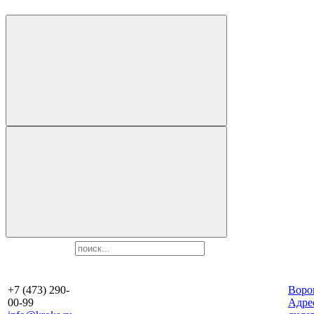
+7 (473) 290-
Воро
00-99
Aдре