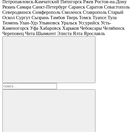
Петропавловск-Камчатский
Пятигорск
Ржев
Ростов-на-Дону
Рязань
Самара
Санкт-Петербург
Саранск
Саратов
Севастополь
Северодвинск
Симферополь
Смоленск
Ставрополь
Старый
Оскол
Сургут
Сызрань
Тамбов
Тверь
Томск
Туапсе
Тула
Тюмень
Улан-Удэ
Ульяновск
Уральск
Уссурийск
Усть-
Каменогорск
Уфа
Хабаровск
Харьков
Чебоксары
Челябинск
Череповец
Чита
Шымкент
Элиста
Ялта
Ярославль