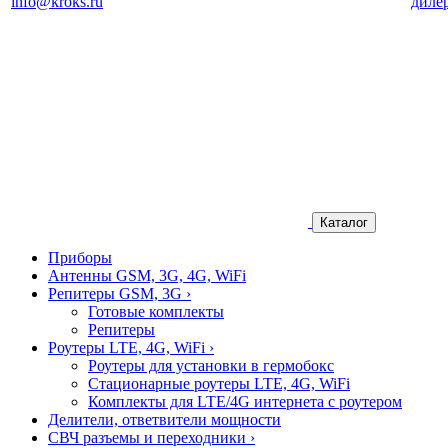
info@kroks.ru
диле
Каталог
Приборы
Антенны GSM, 3G, 4G, WiFi
Репитеры GSM, 3G
›
Готовые комплекты
Репитеры
Роутеры LTE, 4G, WiFi
›
Роутеры для установки в гермобокс
Стационарные роутеры LTE, 4G, WiFi
Комплекты для LTE/4G интернета с роутером
Делители, ответвители мощности
СВЧ разъемы и переходники
›