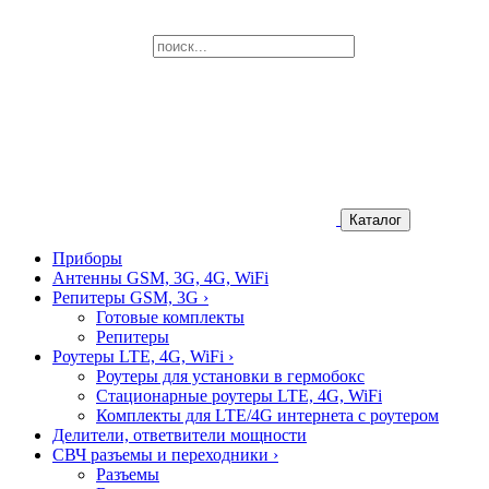
Каталог
Приборы
Антенны GSM, 3G, 4G, WiFi
Репитеры GSM, 3G
›
Готовые комплекты
Репитеры
Роутеры LTE, 4G, WiFi
›
Роутеры для установки в гермобокс
Стационарные роутеры LTE, 4G, WiFi
Комплекты для LTE/4G интернета с роутером
Делители, ответвители мощности
СВЧ разъемы и переходники
›
Разъемы