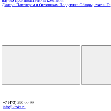
научно-производственная компания
Дилеры
Партнерам и Оптовикам
Поддержка
Обзоры, статьи
Га
+7 (473) 290-00-99
info@kroks.ru