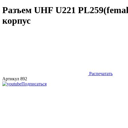
Разъем UHF U221 PL259(female)
корпус
Распечатать
Артикул 892
Подписаться