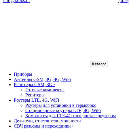
info@kroks.ru
диле
Каталог
Приборы
Антенны GSM, 3G, 4G, WiFi
Репитеры GSM, 3G
›
Готовые комплекты
Репитеры
Роутеры LTE, 4G, WiFi
›
Роутеры для установки в гермобокс
Стационарные роутеры LTE, 4G, WiFi
Комплекты для LTE/4G интернета с роутером
Делители, ответвители мощности
СВЧ разъемы и переходники
›