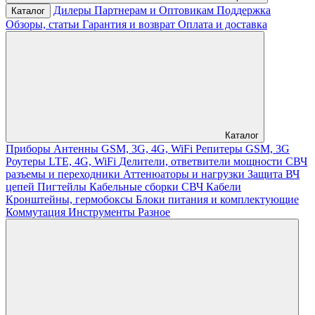
Дилеры
Партнерам и Оптовикам
Поддержка
Каталог
Обзоры, статьи
Гарантия и возврат
Оплата и доставка
Каталог
Приборы
Антенны GSM, 3G, 4G, WiFi
Репитеры GSM, 3G
Роутеры LTE, 4G, WiFi
Делители, ответвители мощности
СВЧ
разъемы и переходники
Аттенюаторы и нагрузки
Защита ВЧ
цепей
Пигтейлы
Кабельные сборки СВЧ
Кабели
Кронштейны, гермобоксы
Блоки питания и комплектующие
Коммутация
Инструменты
Разное