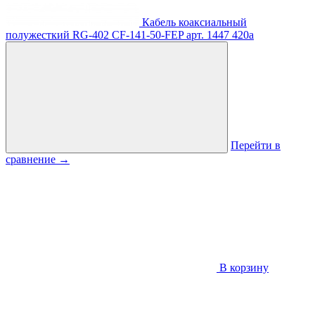
Кабель коаксиальный
полужесткий RG-402 CF-141-50-FEP
арт. 1447
420
a
Перейти в
сравнение
→
В корзину