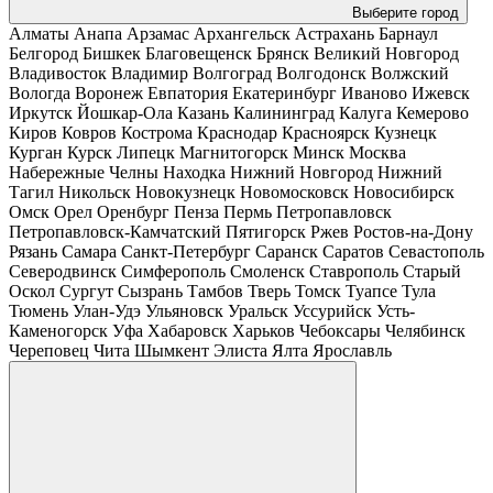
Выберите город
Алматы
Анапа
Арзамас
Архангельск
Астрахань
Барнаул
Белгород
Бишкек
Благовещенск
Брянск
Великий Новгород
Владивосток
Владимир
Волгоград
Волгодонск
Волжский
Вологда
Воронеж
Евпатория
Екатеринбург
Иваново
Ижевск
Иркутск
Йошкар-Ола
Казань
Калининград
Калуга
Кемерово
Киров
Ковров
Кострома
Краснодар
Красноярск
Кузнецк
Курган
Курск
Липецк
Магнитогорск
Минск
Москва
Набережные Челны
Находка
Нижний Новгород
Нижний
Тагил
Никольск
Новокузнецк
Новомосковск
Новосибирск
Омск
Орел
Оренбург
Пенза
Пермь
Петропавловск
Петропавловск-Камчатский
Пятигорск
Ржев
Ростов-на-Дону
Рязань
Самара
Санкт-Петербург
Саранск
Саратов
Севастополь
Северодвинск
Симферополь
Смоленск
Ставрополь
Старый
Оскол
Сургут
Сызрань
Тамбов
Тверь
Томск
Туапсе
Тула
Тюмень
Улан-Удэ
Ульяновск
Уральск
Уссурийск
Усть-
Каменогорск
Уфа
Хабаровск
Харьков
Чебоксары
Челябинск
Череповец
Чита
Шымкент
Элиста
Ялта
Ярославль