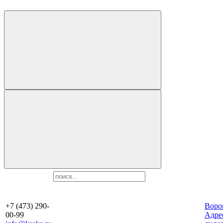
+7 (473) 290-
Воро
00-99
Aдре