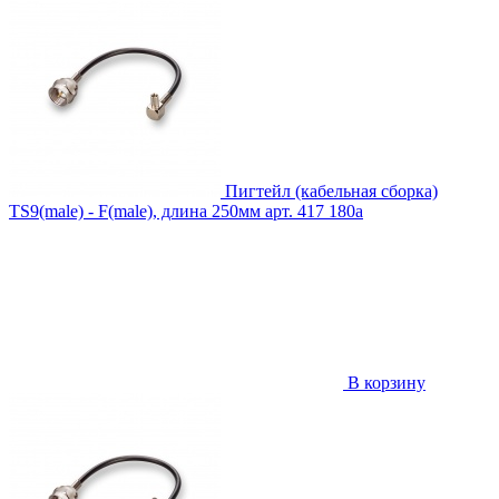
Пигтейл (кабельная сборка)
TS9(male) - F(male), длина 250мм
арт. 417
180
a
В корзину