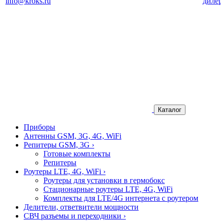
info@kroks.ru
диле
Каталог
Приборы
Антенны GSM, 3G, 4G, WiFi
Репитеры GSM, 3G
›
Готовые комплекты
Репитеры
Роутеры LTE, 4G, WiFi
›
Роутеры для установки в гермобокс
Стационарные роутеры LTE, 4G, WiFi
Комплекты для LTE/4G интернета с роутером
Делители, ответвители мощности
СВЧ разъемы и переходники
›