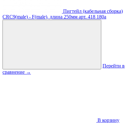
Пигтейл (кабельная сборка)
CRC9(male) - F(male), длина 250мм
арт. 418
180
a
Перейти в
сравнение
→
В корзину