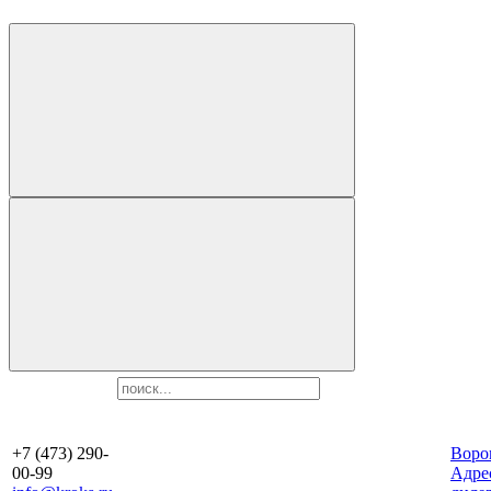
+7 (473) 290-
Воро
00-99
Aдре