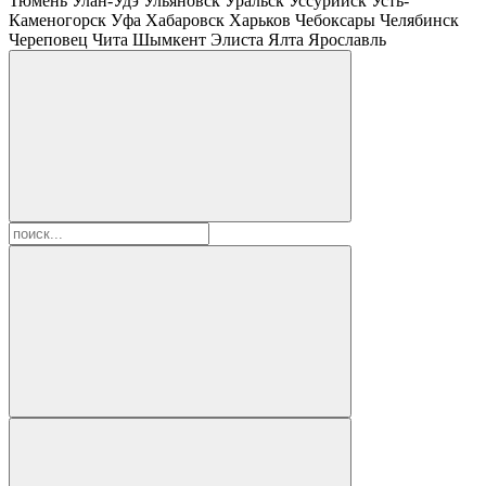
Тюмень
Улан-Удэ
Ульяновск
Уральск
Уссурийск
Усть-
Каменогорск
Уфа
Хабаровск
Харьков
Чебоксары
Челябинск
Череповец
Чита
Шымкент
Элиста
Ялта
Ярославль