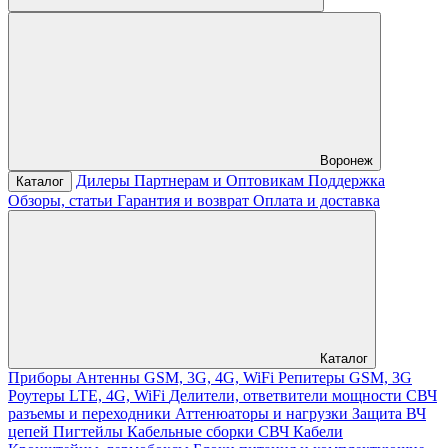
Воронеж
Дилеры
Партнерам и Оптовикам
Поддержка
Каталог
Обзоры, статьи
Гарантия и возврат
Оплата и доставка
Каталог
Приборы
Антенны GSM, 3G, 4G, WiFi
Репитеры GSM, 3G
Роутеры LTE, 4G, WiFi
Делители, ответвители мощности
СВЧ
разъемы и переходники
Аттенюаторы и нагрузки
Защита ВЧ
цепей
Пигтейлы
Кабельные сборки СВЧ
Кабели