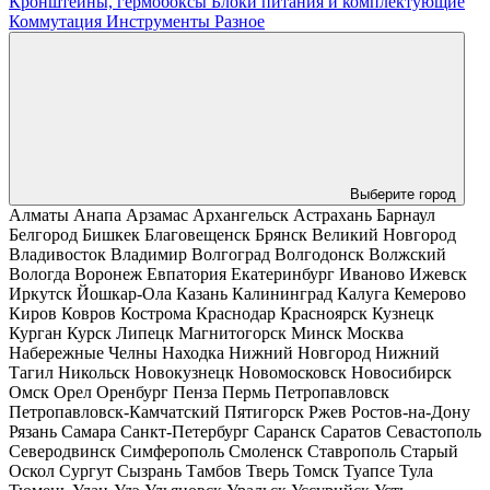
Кронштейны, гермобоксы
Блоки питания и комплектующие
Коммутация
Инструменты
Разное
Выберите город
Алматы
Анапа
Арзамас
Архангельск
Астрахань
Барнаул
Белгород
Бишкек
Благовещенск
Брянск
Великий Новгород
Владивосток
Владимир
Волгоград
Волгодонск
Волжский
Вологда
Воронеж
Евпатория
Екатеринбург
Иваново
Ижевск
Иркутск
Йошкар-Ола
Казань
Калининград
Калуга
Кемерово
Киров
Ковров
Кострома
Краснодар
Красноярск
Кузнецк
Курган
Курск
Липецк
Магнитогорск
Минск
Москва
Набережные Челны
Находка
Нижний Новгород
Нижний
Тагил
Никольск
Новокузнецк
Новомосковск
Новосибирск
Омск
Орел
Оренбург
Пенза
Пермь
Петропавловск
Петропавловск-Камчатский
Пятигорск
Ржев
Ростов-на-Дону
Рязань
Самара
Санкт-Петербург
Саранск
Саратов
Севастополь
Северодвинск
Симферополь
Смоленск
Ставрополь
Старый
Оскол
Сургут
Сызрань
Тамбов
Тверь
Томск
Туапсе
Тула