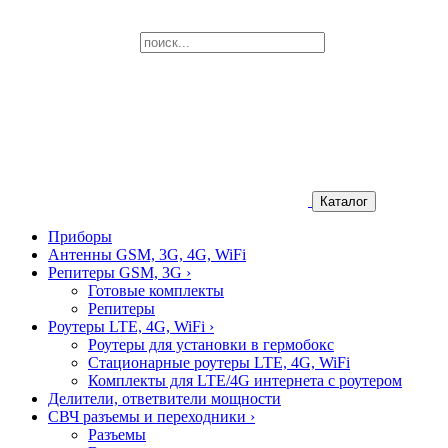
Каталог
Приборы
Антенны GSM, 3G, 4G, WiFi
Репитеры GSM, 3G
›
Готовые комплекты
Репитеры
Роутеры LTE, 4G, WiFi
›
Роутеры для установки в гермобокс
Стационарные роутеры LTE, 4G, WiFi
Комплекты для LTE/4G интернета с роутером
Делители, ответвители мощности
СВЧ разъемы и переходники
›
Разъемы