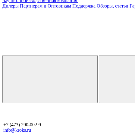
научно-производственная компания
Дилеры
Партнерам и Оптовикам
Поддержка
Обзоры, статьи
Га
+7 (473) 290-00-99
info@kroks.ru