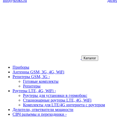
info@kroks.ru
диле
Каталог
Приборы
Антенны GSM, 3G, 4G, WiFi
Репитеры GSM, 3G
›
Готовые комплекты
Репитеры
Роутеры LTE, 4G, WiFi
›
Роутеры для установки в гермобокс
Стационарные роутеры LTE, 4G, WiFi
Комплекты для LTE/4G интернета с роутером
Делители, ответвители мощности
СВЧ разъемы и переходники
›