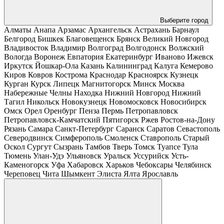
Выберите город
Алматы
Анапа
Арзамас
Архангельск
Астрахань
Барнаул
Белгород
Бишкек
Благовещенск
Брянск
Великий Новгород
Владивосток
Владимир
Волгоград
Волгодонск
Волжский
Вологда
Воронеж
Евпатория
Екатеринбург
Иваново
Ижевск
Иркутск
Йошкар-Ола
Казань
Калининград
Калуга
Кемерово
Киров
Ковров
Кострома
Краснодар
Красноярск
Кузнецк
Курган
Курск
Липецк
Магнитогорск
Минск
Москва
Набережные Челны
Находка
Нижний Новгород
Нижний
Тагил
Никольск
Новокузнецк
Новомосковск
Новосибирск
Омск
Орел
Оренбург
Пенза
Пермь
Петропавловск
Петропавловск-Камчатский
Пятигорск
Ржев
Ростов-на-Дону
Рязань
Самара
Санкт-Петербург
Саранск
Саратов
Севастополь
Северодвинск
Симферополь
Смоленск
Ставрополь
Старый
Оскол
Сургут
Сызрань
Тамбов
Тверь
Томск
Туапсе
Тула
Тюмень
Улан-Удэ
Ульяновск
Уральск
Уссурийск
Усть-
Каменогорск
Уфа
Хабаровск
Харьков
Чебоксары
Челябинск
Череповец
Чита
Шымкент
Элиста
Ялта
Ярославль