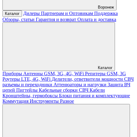
Воронеж
Дилеры
Партнерам и Оптовикам
Поддержка
Каталог
Обзоры, статьи
Гарантия и возврат
Оплата и доставка
Каталог
Приборы
Антенны GSM, 3G, 4G, WiFi
Репитеры GSM, 3G
Роутеры LTE, 4G, WiFi
Делители, ответвители мощности
СВЧ
разъемы и переходники
Аттенюаторы и нагрузки
Защита ВЧ
цепей
Пигтейлы
Кабельные сборки СВЧ
Кабели
Кронштейны, гермобоксы
Блоки питания и комплектующие
Коммутация
Инструменты
Разное