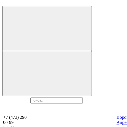
+7 (473) 290-
Воро
00-99
Aдре