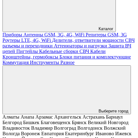
Каталог
Приборы
Антенны GSM, 3G, 4G, WiFi
Репитеры GSM, 3G
Роутеры LTE, 4G, WiFi
Делители, ответвители мощности
СВЧ
разъемы и переходники
Аттенюаторы и нагрузки
Защита ВЧ
цепей
Пигтейлы
Кабельные сборки СВЧ
Кабели
Кронштейны, гермобоксы
Блоки питания и комплектующие
Коммутация
Инструменты
Разное
Выберите город
Алматы
Анапа
Арзамас
Архангельск
Астрахань
Барнаул
Белгород
Бишкек
Благовещенск
Брянск
Великий Новгород
Владивосток
Владимир
Волгоград
Волгодонск
Волжский
Вологда
Воронеж
Евпатория
Екатеринбург
Иваново
Ижевск