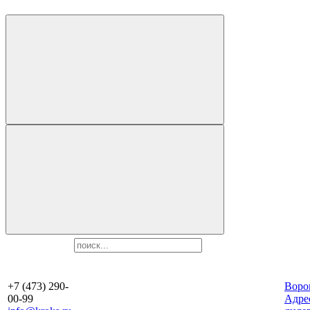
+7 (473) 290-
Воро
00-99
Aдре