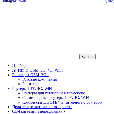
info@kroks.ru
диле
Каталог
Приборы
Антенны GSM, 3G, 4G, WiFi
Репитеры GSM, 3G
›
Готовые комплекты
Репитеры
Роутеры LTE, 4G, WiFi
›
Роутеры для установки в гермобокс
Стационарные роутеры LTE, 4G, WiFi
Комплекты для LTE/4G интернета с роутером
Делители, ответвители мощности
СВЧ разъемы и переходники
›