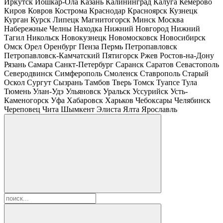
Иркутск
Йошкар-Ола
Казань
Калининград
Калуга
Кемерово
Киров
Ковров
Кострома
Краснодар
Красноярск
Кузнецк
Курган
Курск
Липецк
Магнитогорск
Минск
Москва
Набережные Челны
Находка
Нижний Новгород
Нижний
Тагил
Никольск
Новокузнецк
Новомосковск
Новосибирск
Омск
Орел
Оренбург
Пенза
Пермь
Петропавловск
Петропавловск-Камчатский
Пятигорск
Ржев
Ростов-на-Дону
Рязань
Самара
Санкт-Петербург
Саранск
Саратов
Севастополь
Северодвинск
Симферополь
Смоленск
Ставрополь
Старый
Оскол
Сургут
Сызрань
Тамбов
Тверь
Томск
Туапсе
Тула
Тюмень
Улан-Удэ
Ульяновск
Уральск
Уссурийск
Усть-
Каменогорск
Уфа
Хабаровск
Харьков
Чебоксары
Челябинск
Череповец
Чита
Шымкент
Элиста
Ялта
Ярославль