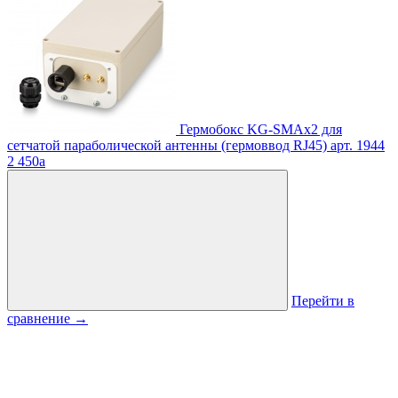
Гермобокс KG-SMAx2 для
сетчатой параболической антенны (гермоввод RJ45)
арт. 1944
2 450
a
Перейти в
сравнение
→