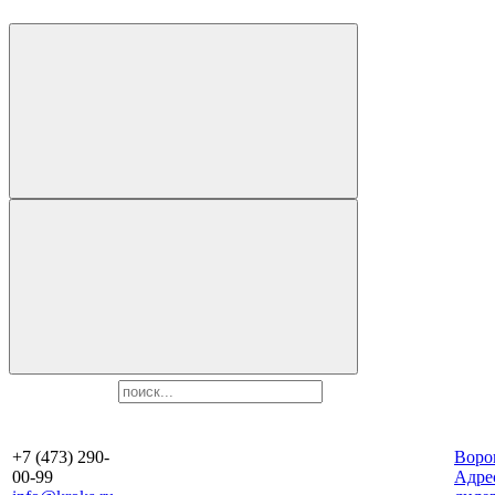
+7 (473) 290-
Воро
00-99
Aдре