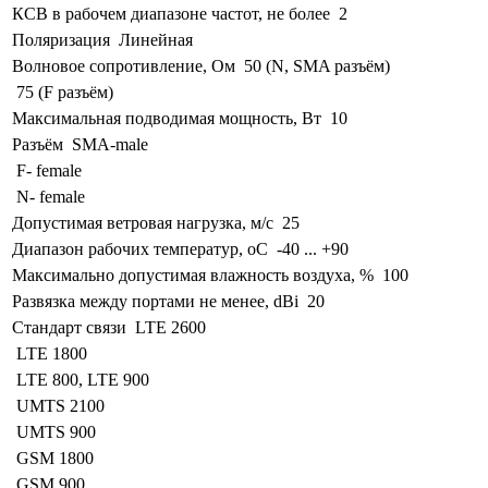
КСВ в рабочем диапазоне частот, не более
2
Поляризация
Линейная
Волновое сопротивление, Ом
50 (N, SMA разъём)
75 (F разъём)
Максимальная подводимая мощность, Вт
10
Разъём
SMA-male
F- female
N- female
Допустимая ветровая нагрузка, м/с
25
Диапазон рабочих температур, оС
-40 ... +90
Максимально допустимая влажность воздуха, %
100
Развязка между портами не менее, dBi
20
Стандарт связи
LTE 2600
LTE 1800
LTE 800, LTE 900
UMTS 2100
UMTS 900
GSM 1800
GSM 900