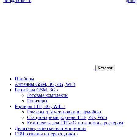
info@kroks.ru
диле
Каталог
Приборы
Антенны GSM, 3G, 4G, WiFi
Репитеры GSM, 3G
›
Готовые комплекты
Репитеры
Роутеры LTE, 4G, WiFi
›
Роутеры для установки в гермобокс
Стационарные роутеры LTE, 4G, WiFi
Комплекты для LTE/4G интернета с роутером
Делители, ответвители мощности
СВЧ разъемы и переходники
›