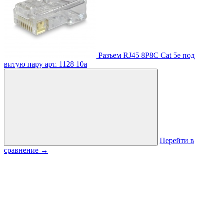
Разъем RJ45 8P8C Cat 5e под
витую пару
арт. 1128
10
a
Перейти в
сравнение
→