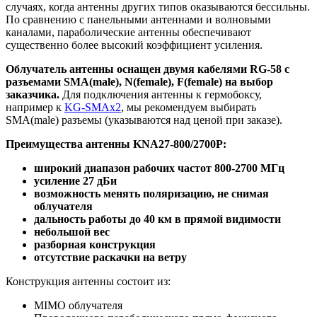
случаях, когда антенны других типов оказываются бессильны.
По сравнению с панельными антеннами и волновыми
каналами, параболические антенны обеспечивают
существенно более высокий коэффициент усиления.
Облучатель антенны оснащен двумя кабелями RG-58 с
разъемами SMA(male), N(female), F(female) на выбор
заказчика.
Для подключения антенны к гермобоксу,
например к
KG-SMAx2
, мы рекомендуем выбирать
SMA(male) разъемы (указываются над ценой при заказе).
Преимущества антенны KNA27-800/2700P:
широкий диапазон рабочих частот 800-2700 МГц
усиление 27 дБи
возможность менять поляризацию, не снимая
облучателя
дальность работы до 40 км в прямой видимости
небольшой вес
разборная конструкция
отсутствие раскачки на ветру
Конструкция антенны состоит из:
MIMO облучателя