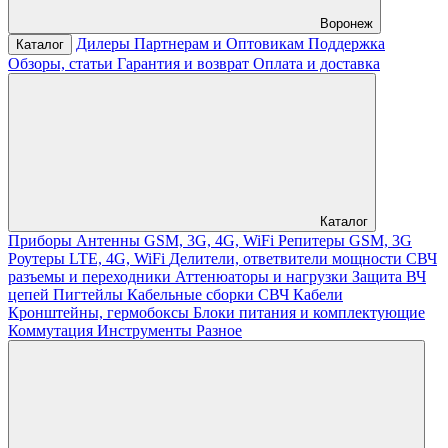
Воронеж
Дилеры
Партнерам и Оптовикам
Поддержка
Каталог
Обзоры, статьи
Гарантия и возврат
Оплата и доставка
Каталог
Приборы
Антенны GSM, 3G, 4G, WiFi
Репитеры GSM, 3G
Роутеры LTE, 4G, WiFi
Делители, ответвители мощности
СВЧ
разъемы и переходники
Аттенюаторы и нагрузки
Защита ВЧ
цепей
Пигтейлы
Кабельные сборки СВЧ
Кабели
Кронштейны, гермобоксы
Блоки питания и комплектующие
Коммутация
Инструменты
Разное