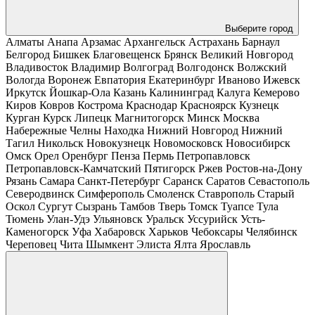
Выберите город
Алматы
Анапа
Арзамас
Архангельск
Астрахань
Барнаул
Белгород
Бишкек
Благовещенск
Брянск
Великий Новгород
Владивосток
Владимир
Волгоград
Волгодонск
Волжский
Вологда
Воронеж
Евпатория
Екатеринбург
Иваново
Ижевск
Иркутск
Йошкар-Ола
Казань
Калининград
Калуга
Кемерово
Киров
Ковров
Кострома
Краснодар
Красноярск
Кузнецк
Курган
Курск
Липецк
Магнитогорск
Минск
Москва
Набережные Челны
Находка
Нижний Новгород
Нижний
Тагил
Никольск
Новокузнецк
Новомосковск
Новосибирск
Омск
Орел
Оренбург
Пенза
Пермь
Петропавловск
Петропавловск-Камчатский
Пятигорск
Ржев
Ростов-на-Дону
Рязань
Самара
Санкт-Петербург
Саранск
Саратов
Севастополь
Северодвинск
Симферополь
Смоленск
Ставрополь
Старый
Оскол
Сургут
Сызрань
Тамбов
Тверь
Томск
Туапсе
Тула
Тюмень
Улан-Удэ
Ульяновск
Уральск
Уссурийск
Усть-
Каменогорск
Уфа
Хабаровск
Харьков
Чебоксары
Челябинск
Череповец
Чита
Шымкент
Элиста
Ялта
Ярославль