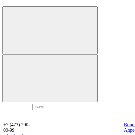
+7 (473) 290-
Воро
00-99
Aдре