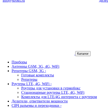
info@kroks.ru
диле
Каталог
Приборы
Антенны GSM, 3G, 4G, WiFi
Репитеры GSM, 3G
›
Готовые комплекты
Репитеры
Роутеры LTE, 4G, WiFi
›
Роутеры для установки в гермобокс
Стационарные роутеры LTE, 4G, WiFi
Комплекты для LTE/4G интернета с роутером
Делители, ответвители мощности
СВЧ разъемы и переходники
›