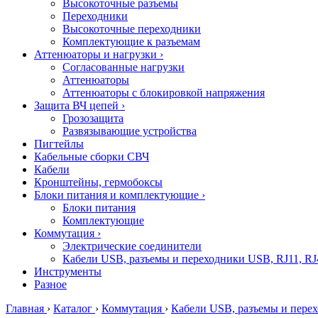
Высокоточные разъемы
Переходники
Высокоточные переходники
Комплектующие к разъемам
Аттенюаторы и нагрузки
›
Согласованные нагрузки
Аттенюаторы
Аттенюаторы с блокировкой напряжения
Защита ВЧ цепей
›
Грозозащита
Развязывающие устройства
Пигтейлы
Кабельные сборки СВЧ
Кабели
Кронштейны, гермобоксы
Блоки питания и комплектующие
›
Блоки питания
Комплектующие
Коммутация
›
Электрические соединители
Кабели USB, разъемы и переходники USB, RJ11, RJ
Инструменты
Разное
Главная
›
Каталог
›
Коммутация
›
Кабели USB, разъемы и перех