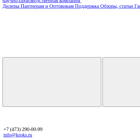
научно-производственная компания
Дилеры
Партнерам и Оптовикам
Поддержка
Обзоры, статьи
Га
+7 (473) 290-00-99
info@kroks.ru