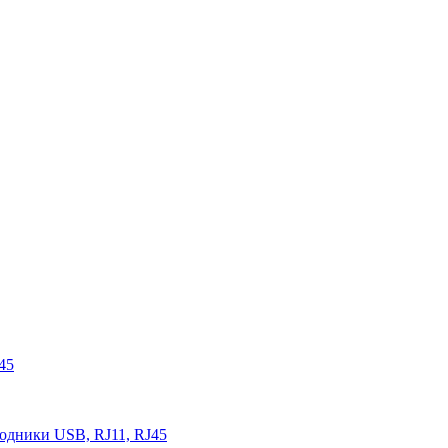
45
одники USB, RJ11, RJ45