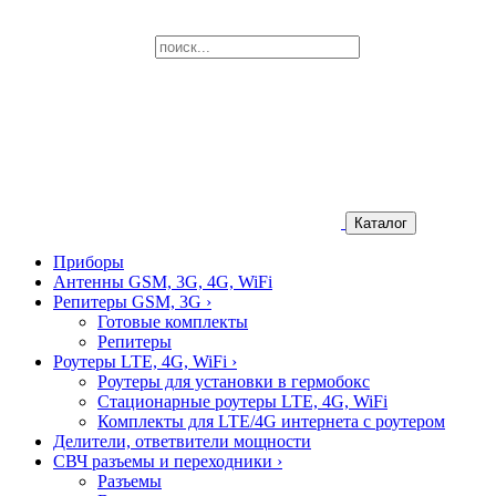
Каталог
Приборы
Антенны GSM, 3G, 4G, WiFi
Репитеры GSM, 3G
›
Готовые комплекты
Репитеры
Роутеры LTE, 4G, WiFi
›
Роутеры для установки в гермобокс
Стационарные роутеры LTE, 4G, WiFi
Комплекты для LTE/4G интернета с роутером
Делители, ответвители мощности
СВЧ разъемы и переходники
›
Разъемы