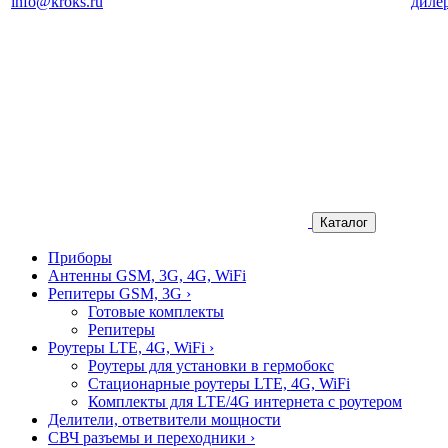
info@kroks.ru
диле
Каталог
Приборы
Антенны GSM, 3G, 4G, WiFi
Репитеры GSM, 3G
›
Готовые комплекты
Репитеры
Роутеры LTE, 4G, WiFi
›
Роутеры для установки в гермобокс
Стационарные роутеры LTE, 4G, WiFi
Комплекты для LTE/4G интернета с роутером
Делители, ответвители мощности
СВЧ разъемы и переходники
›