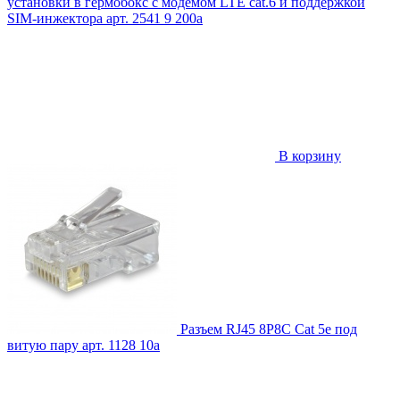
установки в гермобокс с модемом LTE cat.6 и поддержкой
SIM-инжектора
арт. 2541
9 200
a
В корзину
Разъем RJ45 8P8C Cat 5e под
витую пару
арт. 1128
10
a