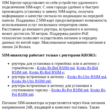
SIM Injector представляет из себя устройство удаленного
подключения SIM-карт. С ним гораздо удобнее и быстрее
производить установку и замену SIM-карты, получать
информацию о качестве сигнала по индикации на передней
панели. Поддержка 2 SIM-карт предусматривает возможность
использования услуг нескольких операторов связи.
Расстояние до внешнего роутера, встроенного в антенну,
может достигать 50 метров. Поддержка passive-PoE
технологии позволяет осуществлять питание и передачу
данных по витой паре. Максимальное напряжение питания в
линии 24 Вольта.
SIM-инжектор работает только с роутерами KROKS:
роутеры для установки в гермобокс или в антенну с
гермобоксом -
Kroks Rt-Brd RSIM m4
,
Kroks Rt-Brd
RSIM m6
,
Kroks Rt-Brd RSIM e
;
роутеры встроенные в антенну -
Kroks Rt-Ubx RSIM m4
,
Kroks Rt-Ubx RSIM m6
;
роутеры встроенные в антенну для установки в
спутниковую тарелку -
Kroks Rt-Pot RSIM m4
,
Kroks Rt-
Pot RSIM m6
.
Питание SIM-инжектора осуществляется через блок питания
напряжением 24В, входящий в комплект поставки. Также