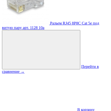
Разъем RJ45 8P8C Cat 5e под
витую пару
арт. 1128
10
a
Перейти в
сравнение
→
В корзину