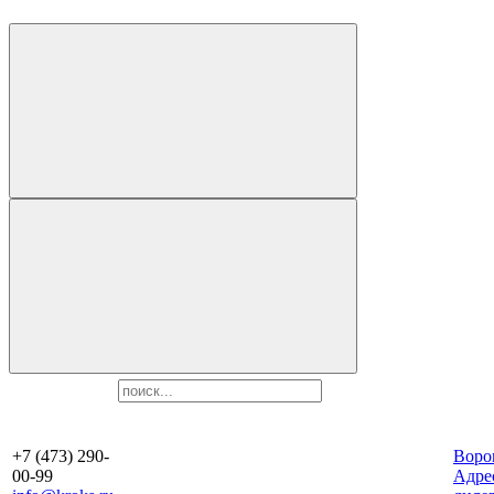
+7 (473) 290-
Воро
00-99
Aдре